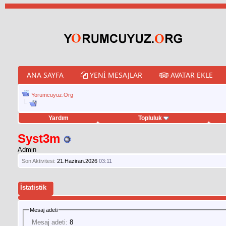
ANA SAYFA
YENI MESAJLAR
AVATAR EKLE
Yorumcuyuz.Org
Yardım
Topluluk
weet hilesi
Syst3m
Admin
Son Aktivitesi:
21.Haziran.2026
03:11
İstatistik
Mesaj adeti
Mesaj adeti:
8