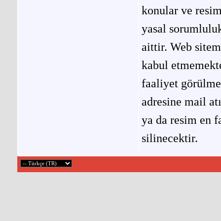
konular ve resi
yasal sorumluluk
aittir. Web site
kabul etmemekted
faaliyet görülm
adresine mail at
ya da resim en f
silinecektir.