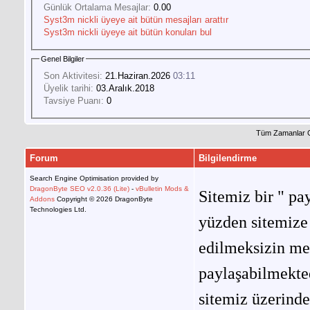
Günlük Ortalama Mesajlar:
0.00
Syst3m nickli üyeye ait bütün mesajları arattır
Syst3m nickli üyeye ait bütün konuları bul
Genel Bilgiler
Son Aktivitesi:
21.Haziran.2026
03:11
Üyelik tarihi:
03.Aralık.2018
Tavsiye Puanı:
0
Tüm Zamanlar 
Forum
Bilgilendirme
Search Engine Optimisation provided by
DragonByte SEO v2.0.36 (Lite)
-
vBulletin Mods &
Sitemiz bir " pay
Addons
Copyright © 2026 DragonByte
Technologies Ltd.
yüzden sitemize 
edilmeksizin me
paylaşabilmekted
sitemiz üzerinde