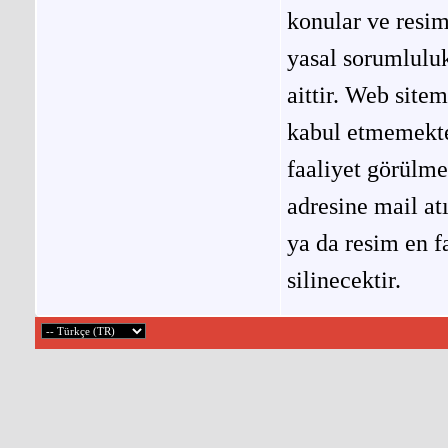
konular ve resi
yasal sorumluluk
aittir. Web site
kabul etmemekted
faaliyet görülm
adresine mail at
ya da resim en f
silinecektir.