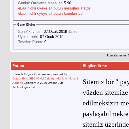
Günlük Ortalama Mesajlar:
5.90
eLaa nickli üyeye ait bütün mesajları arattır
eLaa nickli üyeye ait bütün konuları bul
Genel Bilgiler
Son Aktivitesi:
07.Ocak.2019
13:26
Üyelik tarihi:
07.Ocak.2019
Tavsiye Puanı:
0
Tüm Zamanlar 
Forum
Bilgilendirme
Search Engine Optimisation provided by
DragonByte SEO v2.0.36 (Lite)
-
vBulletin Mods &
Sitemiz bir " pay
Addons
Copyright © 2026 DragonByte
Technologies Ltd.
yüzden sitemize 
edilmeksizin me
paylaşabilmekted
sitemiz üzerinde