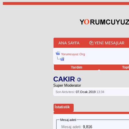
ANA SAYFA
YENI MESAJLAR
Yorumcuyuz.Org
Yardım
Topl
porno izle
twitter retweet hilesi
CAKIR
Super Moderator
Son Aktivitesi:
07.Ocak.2019
13:34
İstatistik
Mesaj adeti
Mesaj adeti:
9,816