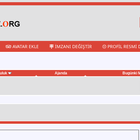
AVATAR EKLE
İMZANI DEĞIŞTIR
PROFIL RESMI 
uluk
Ajanda
Bugünki M