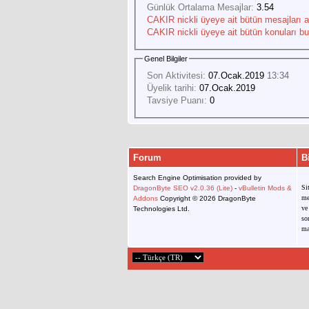
Günlük Ortalama Mesajlar:
3.54
CAKIR nickli üyeye ait bütün mesajları ar
CAKIR nickli üyeye ait bütün konuları bu
Genel Bilgiler
Son Aktivitesi:
07.Ocak.2019
13:34
Üyelik tarihi:
07.Ocak.2019
Tavsiye Puanı:
0
Forum
B
Search Engine Optimisation provided by
Si
DragonByte SEO v2.0.36 (Lite)
-
vBulletin Mods &
me
Addons
Copyright © 2026 DragonByte
ve
Technologies Ltd.
so
ma