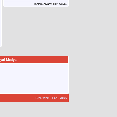
Toplam Ziyaret Hiti:
73,566
yal Medya
Bize Yazin
-
Faq
-
Arşiv