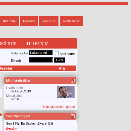
Bize Yazın
Duyurular
Yöneticiler
Kimler Online
DEĞIŞTIR
İLETIŞIM
Kullanıcı Adı
Beni hatırla
Şifreniz
esajlar
Ara
Mini Istatistikler
Üyelik tarihi
07.Ocak.2019
Mesaj adeti
9,816
Tüm istatistikleri göster
Son Ziyaretçiler
Son 1 Kişi Bu Sayfayı Ziyaret Etti.
Syst3m