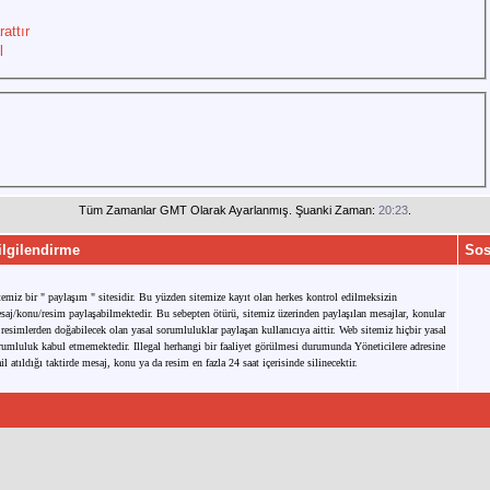
attır
l
Tüm Zamanlar GMT Olarak Ayarlanmış. Şuanki Zaman:
20:23
.
ilgilendirme
Sos
temiz bir " paylaşım " sitesidir. Bu yüzden sitemize kayıt olan herkes kontrol edilmeksizin
saj/konu/resim paylaşabilmektedir. Bu sebepten ötürü, sitemiz üzerinden paylaşılan mesajlar, konular
 resimlerden doğabilecek olan yasal sorumluluklar paylaşan kullanıcıya aittir. Web sitemiz hiçbir yasal
rumluluk kabul etmemektedir. Illegal herhangi bir faaliyet görülmesi durumunda Yöneticilere adresine
il atıldığı taktirde mesaj, konu ya da resim en fazla 24 saat içerisinde silinecektir.