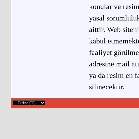
konular ve resi
yasal sorumluluk
aittir. Web site
kabul etmemekted
faaliyet görülm
adresine mail at
ya da resim en f
silinecektir.