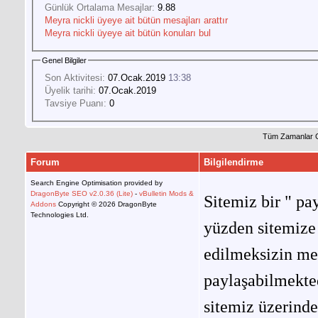
Günlük Ortalama Mesajlar:
9.88
Meyra nickli üyeye ait bütün mesajları arattır
Meyra nickli üyeye ait bütün konuları bul
Genel Bilgiler
Son Aktivitesi:
07.Ocak.2019
13:38
Üyelik tarihi:
07.Ocak.2019
Tavsiye Puanı:
0
Tüm Zamanlar 
Forum
Bilgilendirme
Search Engine Optimisation provided by
DragonByte SEO v2.0.36 (Lite)
-
vBulletin Mods &
Sitemiz bir " pay
Addons
Copyright © 2026 DragonByte
Technologies Ltd.
yüzden sitemize 
edilmeksizin me
paylaşabilmekted
sitemiz üzerinde