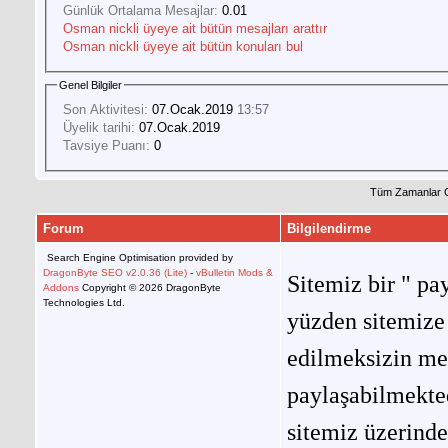
Günlük Ortalama Mesajlar:
0.01
Osman nickli üyeye ait bütün mesajları arattır
Osman nickli üyeye ait bütün konuları bul
Genel Bilgiler
Son Aktivitesi:
07.Ocak.2019
13:57
Üyelik tarihi:
07.Ocak.2019
Tavsiye Puanı:
0
Tüm Zamanlar 
Forum
Bilgilendirme
Search Engine Optimisation provided by
DragonByte SEO v2.0.36 (Lite)
-
vBulletin Mods &
Sitemiz bir " pay
Addons
Copyright © 2026 DragonByte
Technologies Ltd.
yüzden sitemize 
edilmeksizin me
paylaşabilmekted
sitemiz üzerinde