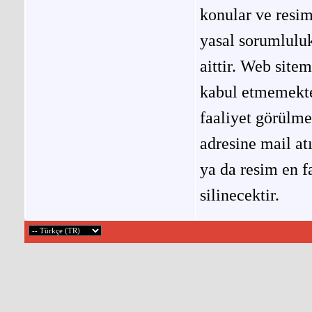
konular ve resi
yasal sorumluluk
aittir. Web site
kabul etmemekted
faaliyet görülm
adresine mail at
ya da resim en f
silinecektir.