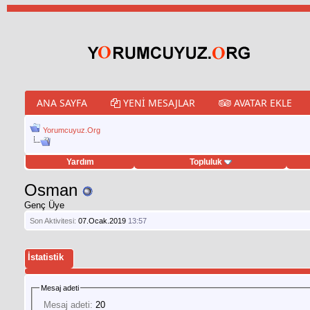
ANA SAYFA
YENI MESAJLAR
AVATAR EKLE
Yorumcuyuz.Org
Yardım
Topluluk
weet hilesi
Osman
Genç Üye
Son Aktivitesi:
07.Ocak.2019
13:57
İstatistik
Mesaj adeti
Mesaj adeti:
20