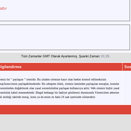
attır
Tüm Zamanlar GMT Olarak Ayarlanmış. Şuanki Zaman:
01:29
.
ilgilendirme
Sos
temiz bir " paylaşım " sitesidir. Bu yüzden sitemize kayıt olan herkes kontrol edilmeksizin
saj/konu/resim paylaşabilmektedir. Bu sebepten ötürü, sitemiz üzerinden paylaşılan mesajlar, konular
 resimlerden doğabilecek olan yasal sorumluluklar paylaşan kullanıcıya aittir. Web sitemiz hiçbir yasal
rumluluk kabul etmemektedir. Illegal herhangi bir faaliyet görülmesi durumunda Yöneticilere adresine
il atıldığı taktirde mesaj, konu ya da resim en fazla 24 saat içerisinde silinecektir.