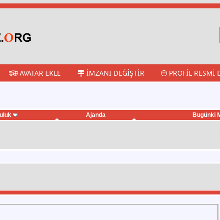
AVATAR EKLE
İMZANI DEĞIŞTIR
PROFIL RESMI 
uluk
Ajanda
Bugünki M