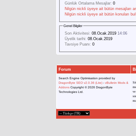
Günlük Ortalama Mesajlar:
0
Nilgün nickli üyeye ait bütün mesajları ar
Nilgün nickli üyeye ait bütün konuları bul
Genel Bilgiler
Son Aktivitesi:
08.Ocak.2019
14:06
Üyelik tarihi:
08.Ocak.2019
Tavsiye Puanı:
0
Forum
B
Search Engine Optimisation provided by
Si
DragonByte SEO v2.0.36 (Lite)
-
vBulletin Mods &
me
Addons
Copyright © 2026 DragonByte
ve
Technologies Ltd.
so
ma