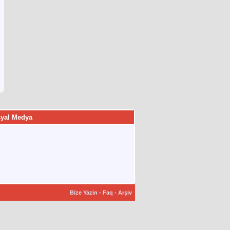
yal Medya
Bize Yazin
-
Faq
-
Arşiv