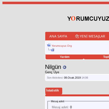
ANA SAYFA
YENI MESAJLAR
Yorumcuyuz.Org
Yardım
Topl
porno izle
twitter retweet hilesi
Nilgün
Genç Üye
Son Aktivitesi:
08.Ocak.2019
14:06
İstatistik
Mesaj adeti
Mesaj adeti:
0