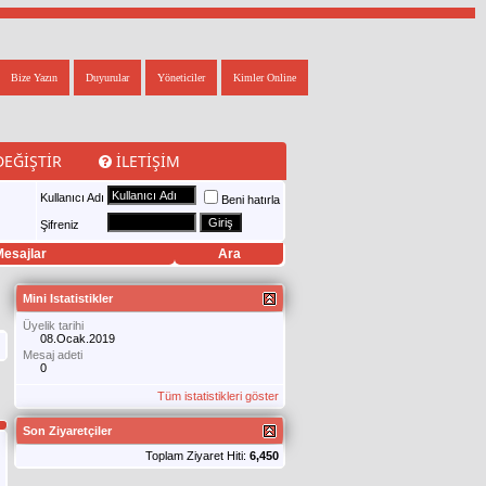
Bize Yazın
Duyurular
Yöneticiler
Kimler Online
DEĞIŞTIR
İLETIŞIM
Kullanıcı Adı
Beni hatırla
Şifreniz
esajlar
Ara
Mini Istatistikler
Üyelik tarihi
08.Ocak.2019
Mesaj adeti
0
Tüm istatistikleri göster
Son Ziyaretçiler
Toplam Ziyaret Hiti:
6,450