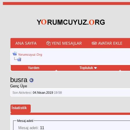
ANA SAYFA
YENI MESAJLAR
AVATAR EKLE
Yorumcuyuz.Org
Yardım
Topluluk
tweet hilesi
busra
Genç Üye
Son Aktivitesi:
04.Nisan.2019
19:58
İstatistik
Mesaj adeti
Mesaj adeti:
11