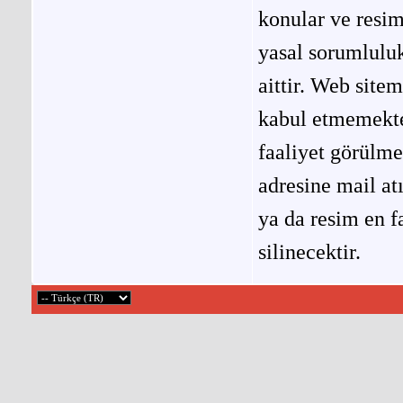
konular ve resi
yasal sorumluluk
aittir. Web site
kabul etmemekted
faaliyet görülm
adresine mail at
ya da resim en f
silinecektir.