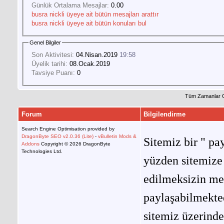
Günlük Ortalama Mesajlar:
0.00
busra nickli üyeye ait bütün mesajları arattır
busra nickli üyeye ait bütün konuları bul
Genel Bilgiler
Son Aktivitesi:
04.Nisan.2019
19:58
Üyelik tarihi:
08.Ocak.2019
Tavsiye Puanı:
0
Tüm Zamanlar 
Forum
Bilgilendirme
Search Engine Optimisation provided by
DragonByte SEO v2.0.36 (Lite)
-
vBulletin Mods &
Sitemiz bir " pay
Addons
Copyright © 2026 DragonByte
Technologies Ltd.
yüzden sitemize 
edilmeksizin me
paylaşabilmekted
sitemiz üzerinde