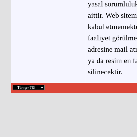
yasal sorumluluk
aittir. Web site
kabul etmemekted
faaliyet görülm
adresine mail at
ya da resim en f
silinecektir.