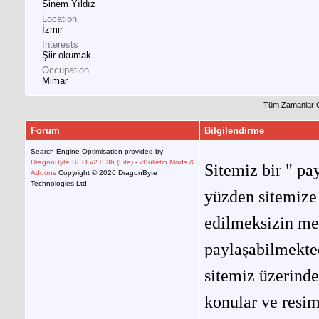
Sinem Yıldız
Location
İzmir
Interests
Şiir okumak
Occupation
Mimar
Tüm Zamanlar 
Forum
Bilgilendirme
Search Engine Optimisation provided by
DragonByte SEO v2.0.36 (Lite)
-
vBulletin Mods &
Sitemiz bir " pay
Addons
Copyright © 2026 DragonByte
Technologies Ltd.
yüzden sitemize 
edilmeksizin me
paylaşabilmekted
sitemiz üzerinde
konular ve resi