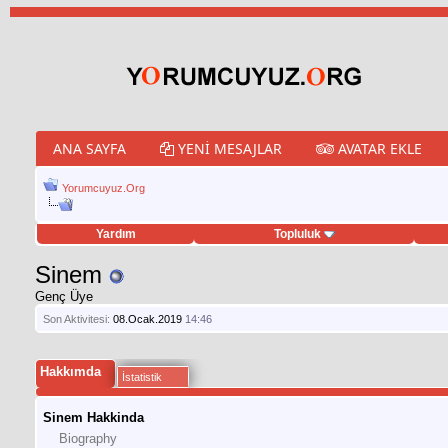
ANA SAYFA
YENI MESAJLAR
AVATAR EKLE
Yorumcuyuz.Org
Yardım
Topluluk
weet hilesi
Sinem
Genç Üye
Son Aktivitesi:
08.Ocak.2019
14:46
Hakkımda
İstatistik
Sinem Hakkinda
Biography