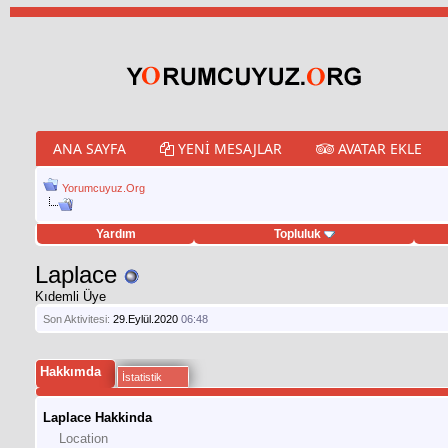
ANA SAYFA
YENI MESAJLAR
AVATAR EKLE
Yorumcuyuz.Org
Yardım
Topluluk
weet hilesi
Laplace
Kıdemli Üye
Son Aktivitesi:
29.Eylül.2020
06:48
Hakkımda
İstatistik
Laplace Hakkinda
Location