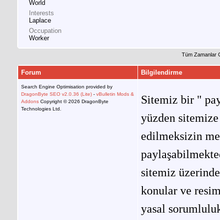
World
Interests
Laplace
Occupation
Worker
Tüm Zamanlar 
Forum
Bilgilendirme
Search Engine Optimisation provided by
DragonByte SEO v2.0.36 (Lite)
-
vBulletin Mods &
Sitemiz bir " pay
Addons
Copyright © 2026 DragonByte
Technologies Ltd.
yüzden sitemize 
edilmeksizin me
paylaşabilmekted
sitemiz üzerinde
konular ve resi
yasal sorumluluk