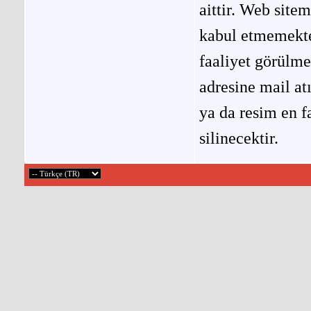
aittir. Web site
kabul etmemekted
faaliyet görülm
adresine mail at
ya da resim en f
silinecektir.