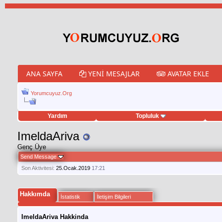
ANA SAYFA
YENI MESAJLAR
AVATAR EKLE
Yorumcuyuz.Org
Yardım
Topluluk
weet hilesi
ImeldaAriva
Genç Üye
Send Message
Son Aktivitesi:
25.Ocak.2019
17:21
Hakkımda
İstatistik
İletişim Bilgileri
ImeldaAriva Hakkinda