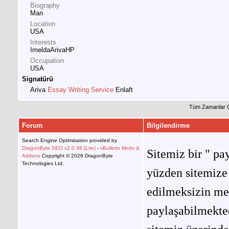
Biography
Man
Location
USA
Interests
ImeldaArivaHP
Occupation
USA
Signatürü
Ariva
Essay Writing Service
Enlaft
Tüm Zamanlar 
Forum
Bilgilendirme
Search Engine Optimisation provided by
DragonByte SEO v2.0.36 (Lite)
-
vBulletin Mods &
Sitemiz bir " pay
Addons
Copyright © 2026 DragonByte
Technologies Ltd.
yüzden sitemize 
edilmeksizin me
paylaşabilmekted