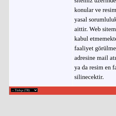
sitemiz üzerinde
konular ve resi
yasal sorumluluk
aittir. Web site
kabul etmemekted
faaliyet görülm
adresine mail at
ya da resim en f
silinecektir.