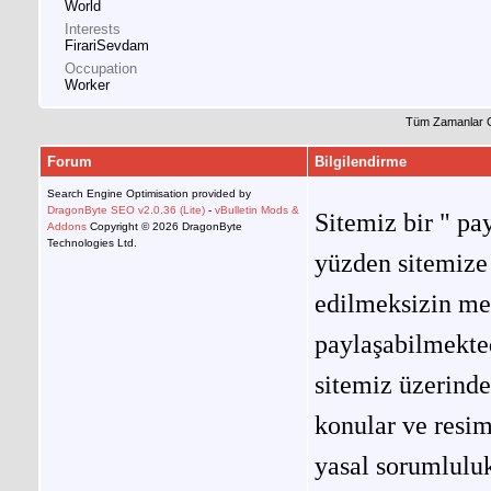
World
Interests
FirariSevdam
Occupation
Worker
Tüm Zamanlar 
Forum
Bilgilendirme
Search Engine Optimisation provided by
DragonByte SEO v2.0.36 (Lite)
-
vBulletin Mods &
Sitemiz bir " pay
Addons
Copyright © 2026 DragonByte
Technologies Ltd.
yüzden sitemize 
edilmeksizin me
paylaşabilmekted
sitemiz üzerinde
konular ve resi
yasal sorumluluk