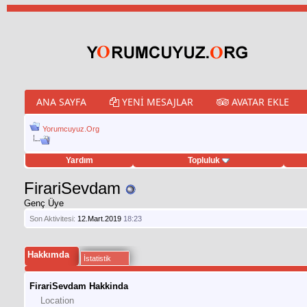
ANA SAYFA
YENI MESAJLAR
AVATAR EKLE
Yorumcuyuz.Org
Yardım
Topluluk
weet hilesi
FirariSevdam
Genç Üye
Son Aktivitesi:
12.Mart.2019
18:23
Hakkımda
İstatistik
FirariSevdam Hakkinda
Location