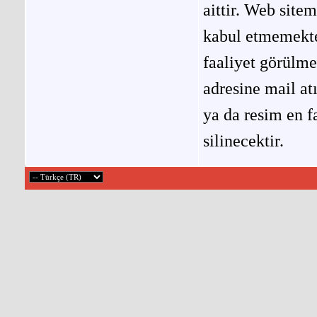
aittir. Web site
kabul etmemekted
faaliyet görülm
adresine mail at
ya da resim en f
silinecektir.