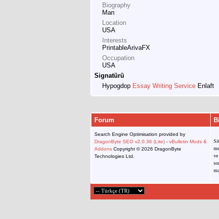
Biography
Man
Location
USA
Interests
PrintableArivaFX
Occupation
USA
Signatürü
Hypogdop
Essay Writing Service
Enlaft
Forum
B
Search Engine Optimisation provided by
Si
DragonByte SEO v2.0.36 (Lite)
-
vBulletin Mods &
me
Addons
Copyright © 2026 DragonByte
ve
Technologies Ltd.
so
ma