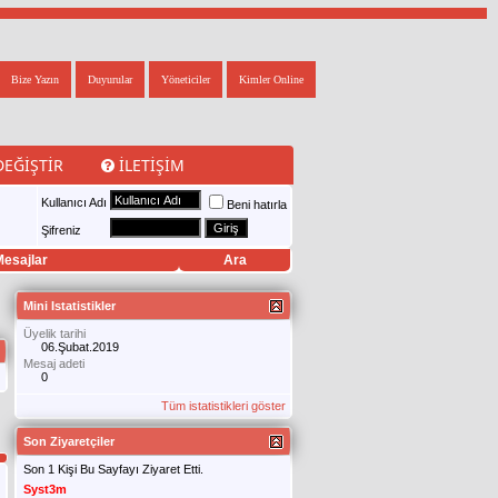
Bize Yazın
Duyurular
Yöneticiler
Kimler Online
DEĞIŞTIR
İLETIŞIM
Kullanıcı Adı
Beni hatırla
Şifreniz
esajlar
Ara
Mini Istatistikler
Üyelik tarihi
06.Şubat.2019
Mesaj adeti
0
Tüm istatistikleri göster
Son Ziyaretçiler
Son 1 Kişi Bu Sayfayı Ziyaret Etti.
Syst3m