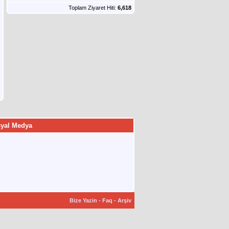
Toplam Ziyaret Hiti:
6,618
yal Medya
Bize Yazin
-
Faq
-
Arşiv