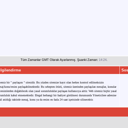
Tüm Zamanlar GMT Olarak Ayarlanmış. Şuanki Zaman:
14:24
.
ilgilendirme
Sos
temiz bir " paylaşım " sitesidir. Bu yüzden sitemize kayıt olan herkes kontrol edilmeksizin
saj/konu/resim paylaşabilmektedir. Bu sebepten ötürü, sitemiz üzerinden paylaşılan mesajlar, konular
 resimlerden doğabilecek olan yasal sorumluluklar paylaşan kullanıcıya aittir. Web sitemiz hiçbir yasal
rumluluk kabul etmemektedir. Illegal herhangi bir faaliyet görülmesi durumunda Yöneticilere adresine
il atıldığı taktirde mesaj, konu ya da resim en fazla 24 saat içerisinde silinecektir.