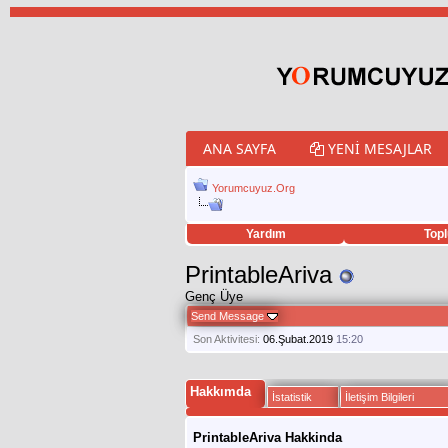
ANA SAYFA
YENI MESAJLAR
Yorumcuyuz.Org
Yardım
Topl
porno izle
twitter retweet hilesi
PrintableAriva
Genç Üye
Send Message
Son Aktivitesi:
06.Şubat.2019
15:20
Hakkımda
İstatistik
İletişim Bilgileri
PrintableAriva Hakkinda