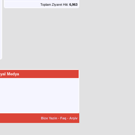
Toplam Ziyaret Hiti:
6,963
yal Medya
Bize Yazin
-
Faq
-
Arşiv