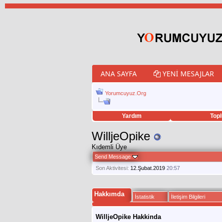
ANA SAYFA
YENI MESAJLAR
Yorumcuyuz.Org
Yardım
Topl
porno izle
twitter retweet hilesi
WilljeOpike
Kıdemli Üye
Send Message
Son Aktivitesi:
12.Şubat.2019
20:57
Hakkımda
İstatistik
İletişim Bilgileri
WilljeOpike Hakkinda