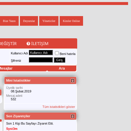
Bize Yazın
Duyurular
Yöneticiler
Kimler Online
DEĞIŞTIR
İLETIŞIM
Kullanıcı Adı
Beni hatırla
Şifreniz
esajlar
Ara
Mini Istatistikler
Üyelik tarihi
08.Şubat.2019
Mesaj adeti
532
Tüm istatistikleri göster
Son Ziyaretçiler
Son 1 Kişi Bu Sayfayı Ziyaret Etti.
Syst3m