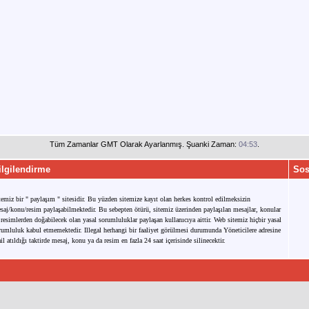
Tüm Zamanlar GMT Olarak Ayarlanmış. Şuanki Zaman:
04:53
.
ilgilendirme
Sos
temiz bir " paylaşım " sitesidir. Bu yüzden sitemize kayıt olan herkes kontrol edilmeksizin
saj/konu/resim paylaşabilmektedir. Bu sebepten ötürü, sitemiz üzerinden paylaşılan mesajlar, konular
 resimlerden doğabilecek olan yasal sorumluluklar paylaşan kullanıcıya aittir. Web sitemiz hiçbir yasal
rumluluk kabul etmemektedir. Illegal herhangi bir faaliyet görülmesi durumunda Yöneticilere adresine
il atıldığı taktirde mesaj, konu ya da resim en fazla 24 saat içerisinde silinecektir.