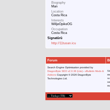
Biography
Man
Location
Costa Rica
Interests
WilljeOpikeOG
Occupation
Costa Rica
Signatürü
http://11tusan.icu
Forum
B
Search Engine Optimisation provided by
Si
DragonByte SEO v2.0.36 (Lite)
-
vBulletin Mods &
me
Addons
Copyright © 2026 DragonByte
ve
Technologies Ltd.
so
ma