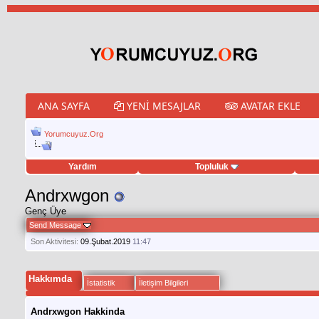
ANA SAYFA
YENI MESAJLAR
AVATAR EKLE
Yorumcuyuz.Org
Yardım
Topluluk
tweet hilesi
Andrxwgon
Genç Üye
Send Message
Son Aktivitesi:
09.Şubat.2019
11:47
Hakkımda
İstatistik
İletişim Bilgileri
Andrxwgon Hakkinda