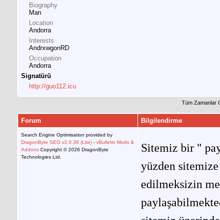
Biography
Man
Location
Andorra
Interests
AndrxwgonRD
Occupation
Andorra
Signatürü
http://guo112.icu
Tüm Zamanlar 
Forum
Bilgilendirme
Search Engine Optimisation provided by
DragonByte SEO v2.0.36 (Lite)
-
vBulletin Mods &
Sitemiz bir " pay
Addons
Copyright © 2026 DragonByte
Technologies Ltd.
yüzden sitemize 
edilmeksizin me
paylaşabilmekted