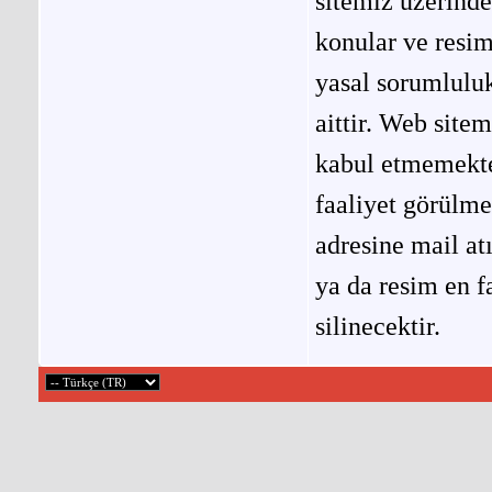
sitemiz üzerinde
konular ve resi
yasal sorumluluk
aittir. Web site
kabul etmemekted
faaliyet görülm
adresine mail at
ya da resim en f
silinecektir.