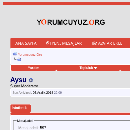
ANA SAYFA
YENI MESAJLAR
AVATAR EKLE
Yorumcuyuz.Org
Yardım
Topluluk
weet hilesi
Aysu
Super Moderator
Son Aktivitesi:
05.Aralık.2018
22:09
İstatistik
Mesaj adeti
Mesaj adeti:
597