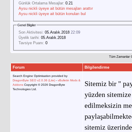
Günlük Ortalama Mesajlar:
0.21
Aysu nickli üyeye ait bütün mesajları arattır
Aysu nickli üyeye ait bütün konuları bul
Genel Bilgiler
Son Aktivitesi:
05.Aralık.2018
22:09
Üyelik tarihi:
05.Aralık.2018
Tavsiye Puanı:
0
Tüm Zamanlar 
Forum
Bilgilendirme
Search Engine Optimisation provided by
DragonByte SEO v2.0.36 (Lite)
-
vBulletin Mods &
Sitemiz bir " pay
Addons
Copyright © 2026 DragonByte
Technologies Ltd.
yüzden sitemize 
edilmeksizin me
paylaşabilmekted
sitemiz üzerinde