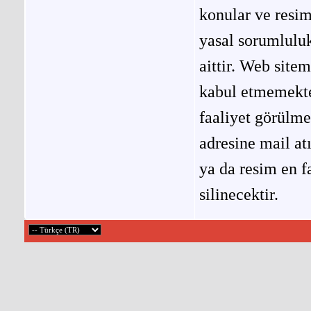
konular ve resi
yasal sorumluluk
aittir. Web site
kabul etmemekted
faaliyet görülm
adresine mail at
ya da resim en f
silinecektir.