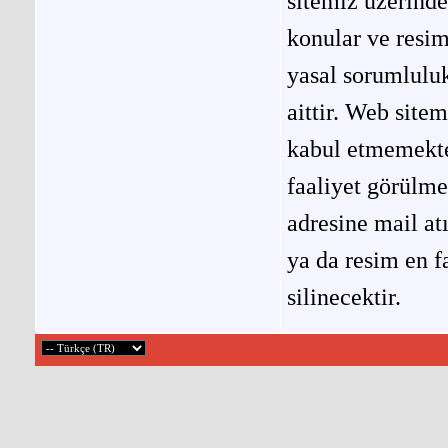
sitemiz üzerinde
konular ve resi
yasal sorumluluk
aittir. Web site
kabul etmemekted
faaliyet görülm
adresine mail at
ya da resim en f
silinecektir.