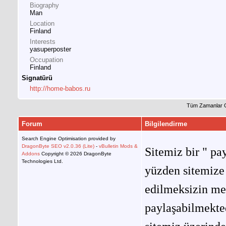
Biography
Man
Location
Finland
Interests
yasuperposter
Occupation
Finland
Signatürü
http://home-babos.ru
Tüm Zamanlar 
Forum
Bilgilendirme
Search Engine Optimisation provided by
DragonByte SEO v2.0.36 (Lite)
-
vBulletin Mods &
Sitemiz bir " pay
Addons
Copyright © 2026 DragonByte
Technologies Ltd.
yüzden sitemize 
edilmeksizin me
paylaşabilmekted