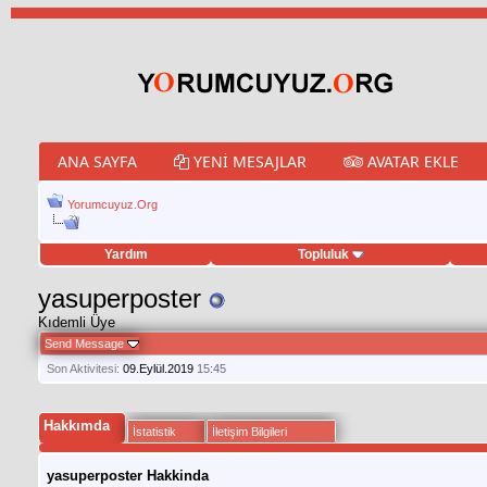
ANA SAYFA
YENI MESAJLAR
AVATAR EKLE
Yorumcuyuz.Org
Yardım
Topluluk
eet hilesi
yasuperposter
Kıdemli Üye
Send Message
Son Aktivitesi:
09.Eylül.2019
15:45
Hakkımda
İstatistik
İletişim Bilgileri
yasuperposter Hakkinda