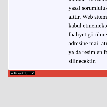
yasal sorumluluk
aittir. Web site
kabul etmemekted
faaliyet görülm
adresine mail at
ya da resim en f
silinecektir.