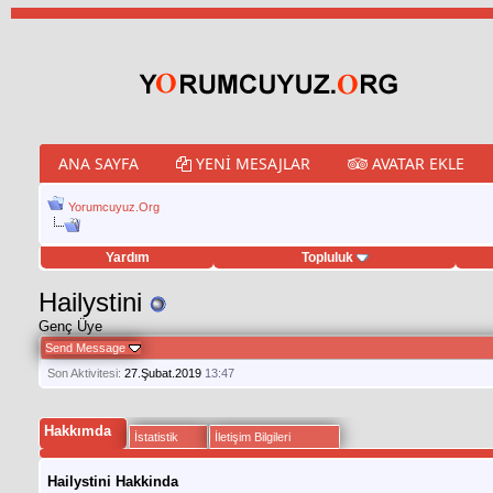
ANA SAYFA
YENI MESAJLAR
AVATAR EKLE
Yorumcuyuz.Org
Yardım
Topluluk
weet hilesi
Hailystini
Genç Üye
Send Message
Son Aktivitesi:
27.Şubat.2019
13:47
Hakkımda
İstatistik
İletişim Bilgileri
Hailystini Hakkinda