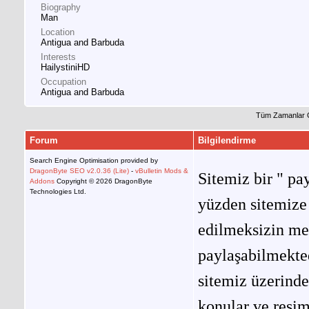
Biography
Man
Location
Antigua and Barbuda
Interests
HailystiniHD
Occupation
Antigua and Barbuda
Tüm Zamanlar 
Forum
Bilgilendirme
Search Engine Optimisation provided by
DragonByte SEO v2.0.36 (Lite)
-
vBulletin Mods &
Sitemiz bir " pay
Addons
Copyright © 2026 DragonByte
Technologies Ltd.
yüzden sitemize 
edilmeksizin me
paylaşabilmekted
sitemiz üzerinde
konular ve resi