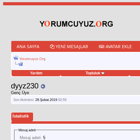
ANA SAYFA
YENI MESAJLAR
AVATAR EKLE
Yorumcuyuz.Org
Yardım
Topluluk
weet hilesi
dyyz230
Genç Üye
Son Aktivitesi:
28.Şubat.2019
02:55
İstatistik
Mesaj adeti
Mesaj adeti:
5