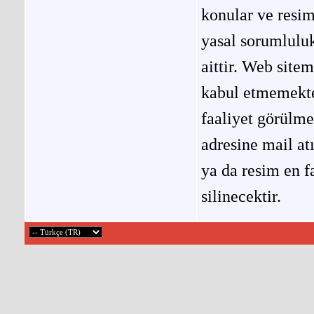
konular ve resi
yasal sorumluluk
aittir. Web site
kabul etmemekted
faaliyet görülm
adresine mail at
ya da resim en f
silinecektir.