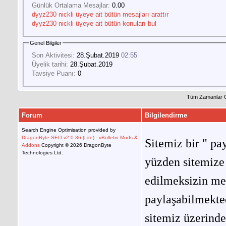
Günlük Ortalama Mesajlar:
0.00
dyyz230 nickli üyeye ait bütün mesajları arattır
dyyz230 nickli üyeye ait bütün konuları bul
Genel Bilgiler
Son Aktivitesi:
28.Şubat.2019
02:55
Üyelik tarihi:
28.Şubat.2019
Tavsiye Puanı:
0
Tüm Zamanlar 
Forum
Bilgilendirme
Search Engine Optimisation provided by
DragonByte SEO v2.0.36 (Lite)
-
vBulletin Mods &
Sitemiz bir " pay
Addons
Copyright © 2026 DragonByte
Technologies Ltd.
yüzden sitemize 
edilmeksizin me
paylaşabilmekted
sitemiz üzerinde