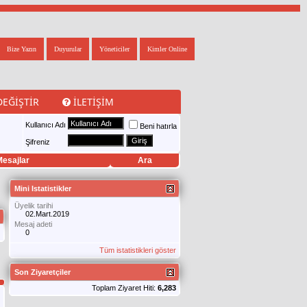
Bize Yazın
Duyurular
Yöneticiler
Kimler Online
DEĞIŞTIR
İLETIŞIM
Kullanıcı Adı
Beni hatırla
Şifreniz
esajlar
Ara
Mini Istatistikler
Üyelik tarihi
02.Mart.2019
Mesaj adeti
0
Tüm istatistikleri göster
Son Ziyaretçiler
Toplam Ziyaret Hiti:
6,283