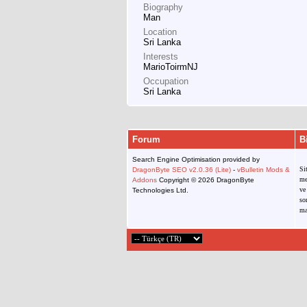
Biography
Man
Location
Sri Lanka
Interests
MarioToirmNJ
Occupation
Sri Lanka
Forum
B
Search Engine Optimisation provided by
Si
DragonByte SEO v2.0.36 (Lite)
-
vBulletin Mods &
me
Addons
Copyright © 2026 DragonByte
ve
Technologies Ltd.
so
ma