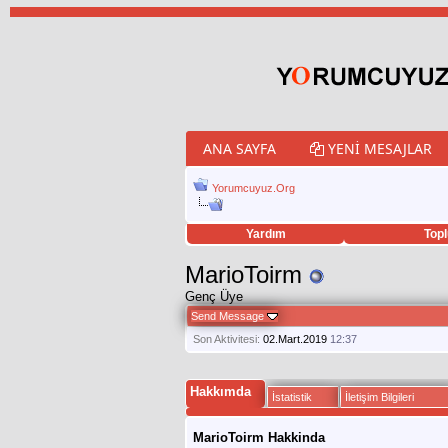
ANA SAYFA
YENI MESAJLAR
Yorumcuyuz.Org
Yardım
Topl
porno izle
twitter retweet hilesi
MarioToirm
Genç Üye
Send Message
Son Aktivitesi:
02.Mart.2019
12:37
Hakkımda
İstatistik
İletişim Bilgileri
MarioToirm Hakkinda