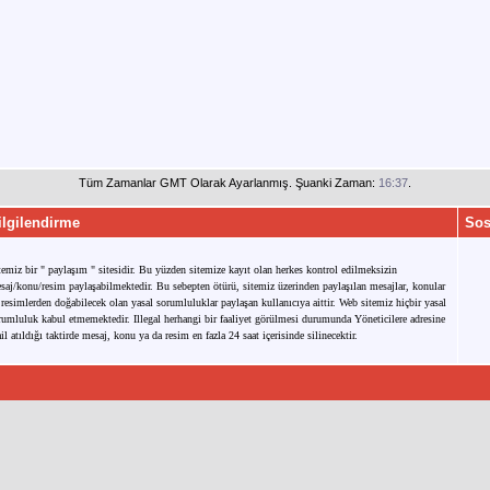
Tüm Zamanlar GMT Olarak Ayarlanmış. Şuanki Zaman:
16:37
.
ilgilendirme
Sos
temiz bir " paylaşım " sitesidir. Bu yüzden sitemize kayıt olan herkes kontrol edilmeksizin
saj/konu/resim paylaşabilmektedir. Bu sebepten ötürü, sitemiz üzerinden paylaşılan mesajlar, konular
 resimlerden doğabilecek olan yasal sorumluluklar paylaşan kullanıcıya aittir. Web sitemiz hiçbir yasal
rumluluk kabul etmemektedir. Illegal herhangi bir faaliyet görülmesi durumunda Yöneticilere adresine
il atıldığı taktirde mesaj, konu ya da resim en fazla 24 saat içerisinde silinecektir.