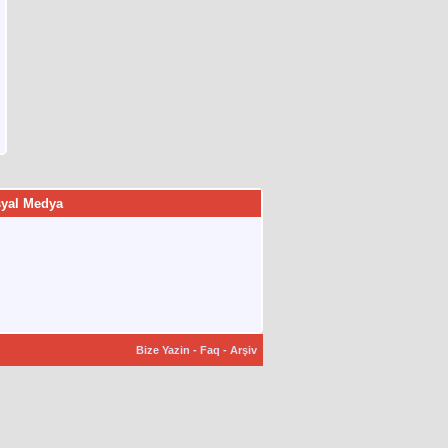
yal Medya
Bize Yazin
-
Faq
-
Arşiv