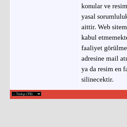
konular ve resi
yasal sorumluluk
aittir. Web site
kabul etmemekted
faaliyet görülm
adresine mail at
ya da resim en f
silinecektir.