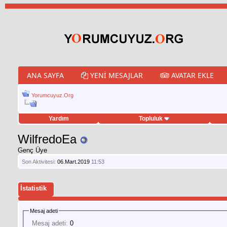
ANA SAYFA
YENI MESAJLAR
AVATAR EKLE
Yorumcuyuz.Org
Yardım
Topluluk
weet hilesi
WilfredoEa
Genç Üye
Son Aktivitesi:
06.Mart.2019
11:53
İstatistik
Mesaj adeti
Mesaj adeti:
0