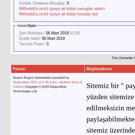
Günlük Ortalama Mesajlar:
0
WilfredoEa nickli üyeye ait bütün mesajları arattır
WilfredoEa nickli üyeye ait bütün konuları bul
Genel Bilgiler
Son Aktivitesi:
06.Mart.2019
11:53
Üyelik tarihi:
06.Mart.2019
Tavsiye Puanı:
0
Tüm Zamanlar 
Forum
Bilgilendirme
Search Engine Optimisation provided by
DragonByte SEO v2.0.36 (Lite)
-
vBulletin Mods &
Sitemiz bir " pay
Addons
Copyright © 2026 DragonByte
Technologies Ltd.
yüzden sitemize 
edilmeksizin me
paylaşabilmekted
sitemiz üzerinde