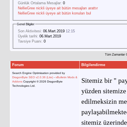
Günlük Ortalama Mesajlar:
0
NellieGree nickli üyeye ait bütün mesajları arattır
NellieGree nickli üyeye ait bütün konuları bul
Genel Bilgiler
Son Aktivitesi:
06.Mart.2019
12:15
Üyelik tarihi:
06.Mart.2019
Tavsiye Puanı:
0
Tüm Zamanlar 
Forum
Bilgilendirme
Search Engine Optimisation provided by
DragonByte SEO v2.0.36 (Lite)
-
vBulletin Mods &
Sitemiz bir " pay
Addons
Copyright © 2026 DragonByte
Technologies Ltd.
yüzden sitemize 
edilmeksizin me
paylaşabilmekted
sitemiz üzerinde