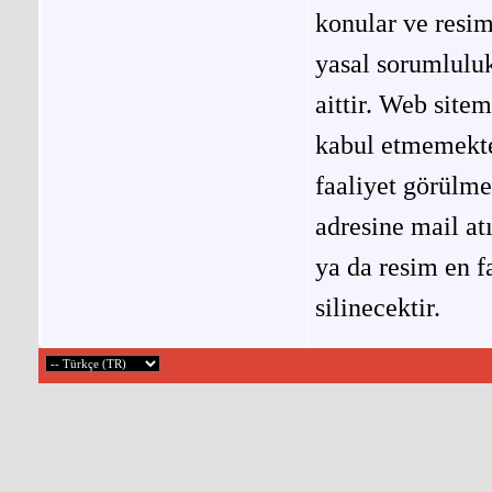
konular ve resi
yasal sorumluluk
aittir. Web site
kabul etmemekted
faaliyet görülm
adresine mail at
ya da resim en f
silinecektir.