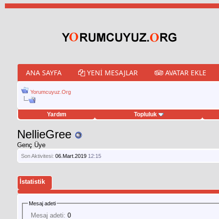
ANA SAYFA
YENI MESAJLAR
AVATAR EKLE
Yorumcuyuz.Org
Yardım
Topluluk
weet hilesi
NellieGree
Genç Üye
Son Aktivitesi:
06.Mart.2019
12:15
İstatistik
Mesaj adeti
Mesaj adeti:
0