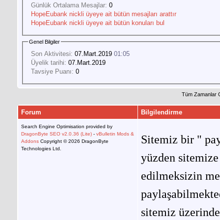
Günlük Ortalama Mesajlar:
0
HopeEubank nickli üyeye ait bütün mesajları arattır
HopeEubank nickli üyeye ait bütün konuları bul
Genel Bilgiler
Son Aktivitesi:
07.Mart.2019
01:05
Üyelik tarihi:
07.Mart.2019
Tavsiye Puanı:
0
Tüm Zamanlar 
Forum
Bilgilendirme
Search Engine Optimisation provided by
DragonByte SEO v2.0.36 (Lite)
-
vBulletin Mods &
Sitemiz bir " pay
Addons
Copyright © 2026 DragonByte
Technologies Ltd.
yüzden sitemize 
edilmeksizin me
paylaşabilmekted
sitemiz üzerinde