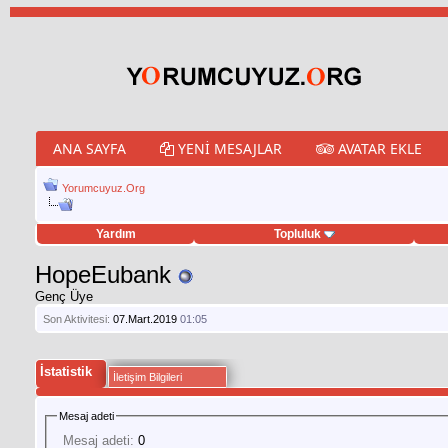
ANA SAYFA
YENI MESAJLAR
AVATAR EKLE
Yorumcuyuz.Org
Yardım
Topluluk
weet hilesi
HopeEubank
Genç Üye
Son Aktivitesi:
07.Mart.2019
01:05
İstatistik
İletişim Bilgileri
Mesaj adeti
Mesaj adeti:
0