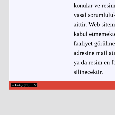
konular ve resi
yasal sorumluluk
aittir. Web site
kabul etmemekted
faaliyet görülm
adresine mail at
ya da resim en f
silinecektir.