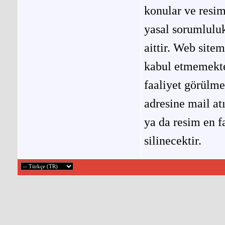
konular ve resi
yasal sorumluluk
aittir. Web site
kabul etmemekted
faaliyet görülm
adresine mail at
ya da resim en f
silinecektir.