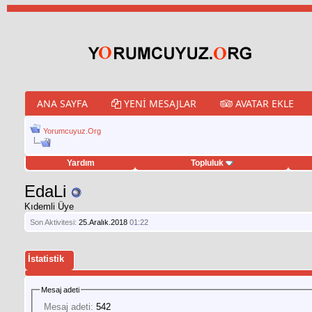
ANA SAYFA
YENI MESAJLAR
AVATAR EKLE
Yorumcuyuz.Org
Yardım
Topluluk
weet hilesi
EdaLi
Kıdemli Üye
Son Aktivitesi:
25.Aralık.2018
01:22
İstatistik
Mesaj adeti
Mesaj adeti:
542