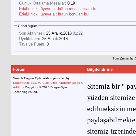
Günlük Ortalama Mesajlar:
0.19
EdaLi nickli üyeye ait bütün mesajları arattır
EdaLi nickli üyeye ait bütün konuları bul
Genel Bilgiler
Son Aktivitesi:
25.Aralık.2018
01:22
Üyelik tarihi:
25.Aralık.2018
Tavsiye Puanı:
0
Tüm Zamanlar 
Forum
Bilgilendirme
Search Engine Optimisation provided by
DragonByte SEO v2.0.36 (Lite)
-
vBulletin Mods &
Sitemiz bir " pay
Addons
Copyright © 2026 DragonByte
Technologies Ltd.
yüzden sitemize 
edilmeksizin me
paylaşabilmekted
sitemiz üzerinde