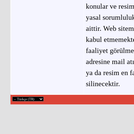
konular ve resi
yasal sorumluluk
aittir. Web site
kabul etmemekted
faaliyet görülm
adresine mail at
ya da resim en f
silinecektir.