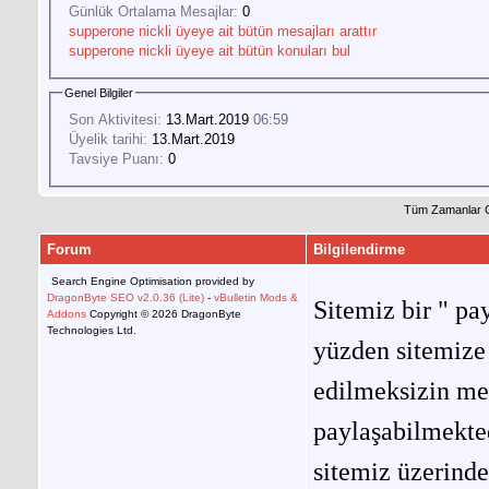
Günlük Ortalama Mesajlar:
0
supperone nickli üyeye ait bütün mesajları arattır
supperone nickli üyeye ait bütün konuları bul
Genel Bilgiler
Son Aktivitesi:
13.Mart.2019
06:59
Üyelik tarihi:
13.Mart.2019
Tavsiye Puanı:
0
Tüm Zamanlar 
Forum
Bilgilendirme
Search Engine Optimisation provided by
DragonByte SEO v2.0.36 (Lite)
-
vBulletin Mods &
Sitemiz bir " pay
Addons
Copyright © 2026 DragonByte
Technologies Ltd.
yüzden sitemize 
edilmeksizin me
paylaşabilmekted
sitemiz üzerinde