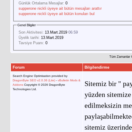
Günlük Ortalama Mesajlar:
0
supperone nickli üyeye ait bütün mesajları arattır
supperone nickli üyeye ait bütün konuları bul
Genel Bilgiler
Son Aktivitesi:
13.Mart.2019
06:59
Üyelik tarihi:
13.Mart.2019
Tavsiye Puanı:
0
Tüm Zamanlar 
Forum
Bilgilendirme
Search Engine Optimisation provided by
DragonByte SEO v2.0.36 (Lite)
-
vBulletin Mods &
Sitemiz bir " pay
Addons
Copyright © 2026 DragonByte
Technologies Ltd.
yüzden sitemize 
edilmeksizin me
paylaşabilmekted
sitemiz üzerinde