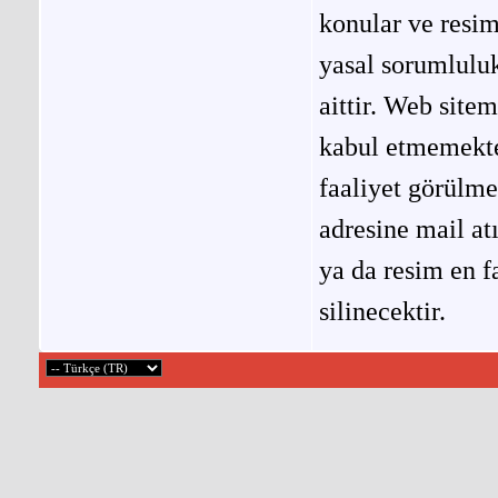
konular ve resi
yasal sorumluluk
aittir. Web site
kabul etmemekted
faaliyet görülm
adresine mail at
ya da resim en f
silinecektir.