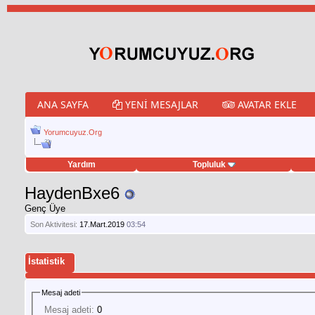
ANA SAYFA
YENI MESAJLAR
AVATAR EKLE
Yorumcuyuz.Org
Yardım
Topluluk
weet hilesi
HaydenBxe6
Genç Üye
Son Aktivitesi:
17.Mart.2019
03:54
İstatistik
Mesaj adeti
Mesaj adeti:
0