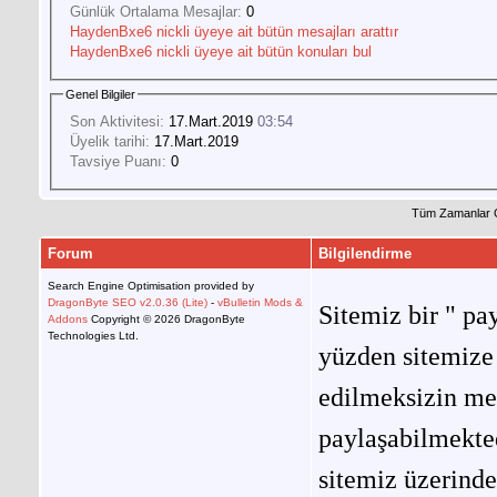
Günlük Ortalama Mesajlar:
0
HaydenBxe6 nickli üyeye ait bütün mesajları arattır
HaydenBxe6 nickli üyeye ait bütün konuları bul
Genel Bilgiler
Son Aktivitesi:
17.Mart.2019
03:54
Üyelik tarihi:
17.Mart.2019
Tavsiye Puanı:
0
Tüm Zamanlar 
Forum
Bilgilendirme
Search Engine Optimisation provided by
DragonByte SEO v2.0.36 (Lite)
-
vBulletin Mods &
Sitemiz bir " pay
Addons
Copyright © 2026 DragonByte
Technologies Ltd.
yüzden sitemize 
edilmeksizin me
paylaşabilmekted
sitemiz üzerinde