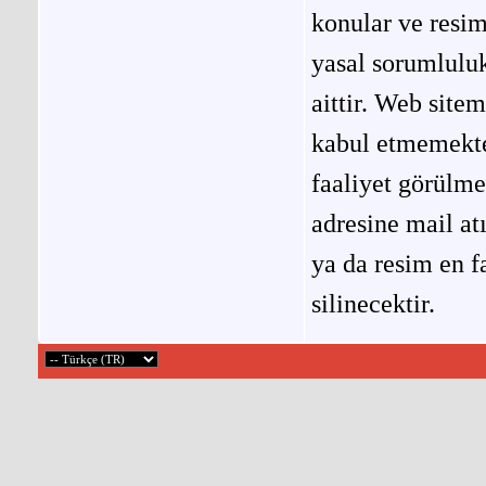
konular ve resi
yasal sorumluluk
aittir. Web site
kabul etmemekted
faaliyet görülm
adresine mail at
ya da resim en f
silinecektir.