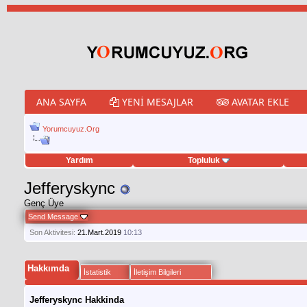
ANA SAYFA
YENI MESAJLAR
AVATAR EKLE
Yorumcuyuz.Org
Yardım
Topluluk
weet hilesi
Jefferyskync
Genç Üye
Send Message
Son Aktivitesi:
21.Mart.2019
10:13
Hakkımda
İstatistik
İletişim Bilgileri
Jefferyskync Hakkinda