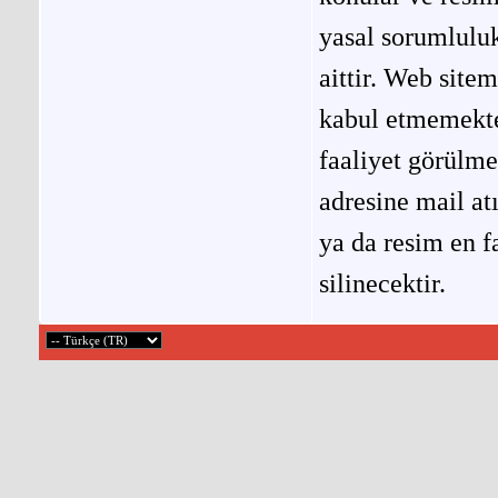
yasal sorumluluk
aittir. Web site
kabul etmemekted
faaliyet görülm
adresine mail at
ya da resim en f
silinecektir.