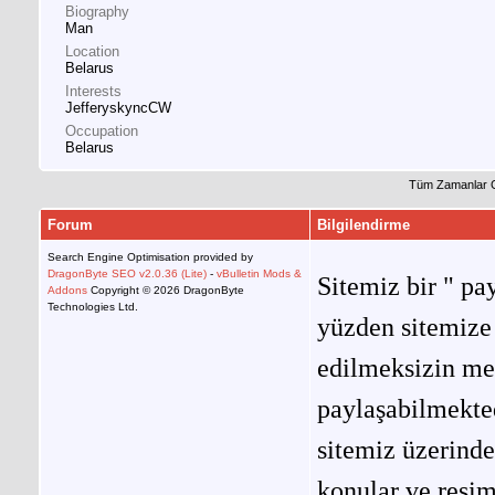
Biography
Man
Location
Belarus
Interests
JefferyskyncCW
Occupation
Belarus
Tüm Zamanlar 
Forum
Bilgilendirme
Search Engine Optimisation provided by
DragonByte SEO v2.0.36 (Lite)
-
vBulletin Mods &
Sitemiz bir " pay
Addons
Copyright © 2026 DragonByte
Technologies Ltd.
yüzden sitemize 
edilmeksizin me
paylaşabilmekted
sitemiz üzerinde
konular ve resi