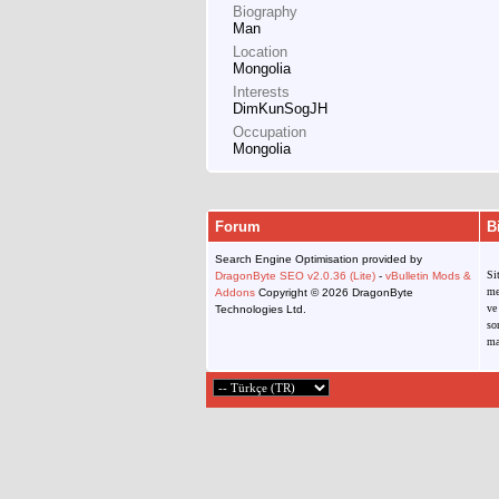
Biography
Man
Location
Mongolia
Interests
DimKunSogJH
Occupation
Mongolia
Forum
B
Search Engine Optimisation provided by
Si
DragonByte SEO v2.0.36 (Lite)
-
vBulletin Mods &
me
Addons
Copyright © 2026 DragonByte
ve
Technologies Ltd.
so
ma