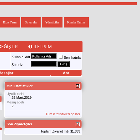
Bize Yazın
Duyurular
Yöneticiler
Kimler Online
DEĞIŞTIR
İLETIŞIM
Kullanıcı Adı
Beni hatırla
Şifreniz
esajlar
Ara
Mini Istatistikler
Üyelik tarihi
25.Mart.2019
Mesaj adeti
2
Tüm istatistikleri göster
Son Ziyaretçiler
Toplam Ziyaret Hiti:
11,333