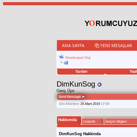
ANA SAYFA
YENI MESAJLAR
Yorumcuyuz.Org
Yardım
Topl
porno izle
twitter retweet hilesi
DimKunSog
Genç Üye
Send Message
Son Aktivitesi:
25.Mart.2019
17:59
Hakkımda
İstatistik
İletişim Bilgileri
DimKunSog Hakkinda