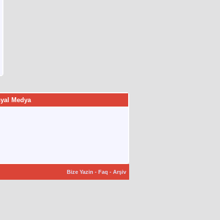
yal Medya
Bize Yazin
-
Faq
-
Arşiv