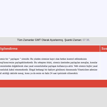
Tüm Zamanlar GMT Olarak Ayarlanmış. Şuanki Zaman:
07:38
.
ilgilendirme
Sos
temiz bir " paylaşım " sitesidir. Bu yüzden sitemize kayıt olan herkes kontrol edilmeksizin
saj/konu/resim paylaşabilmektedir. Bu sebepten ötürü, sitemiz üzerinden paylaşılan mesajlar, konular
 resimlerden doğabilecek olan yasal sorumluluklar paylaşan kullanıcıya aittir. Web sitemiz hiçbir yasal
rumluluk kabul etmemektedir. Illegal herhangi bir faaliyet görülmesi durumunda Yöneticilere adresine
il atıldığı taktirde mesaj, konu ya da resim en fazla 24 saat içerisinde silinecektir.