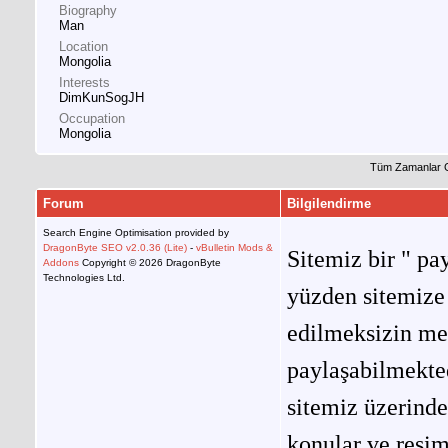
Biography
Man
Location
Mongolia
Interests
DimKunSogJH
Occupation
Mongolia
Tüm Zamanlar 
Forum
Bilgilendirme
Search Engine Optimisation provided by
DragonByte SEO v2.0.36 (Lite)
-
vBulletin Mods &
Sitemiz bir " pay
Addons
Copyright © 2026 DragonByte
Technologies Ltd.
yüzden sitemize 
edilmeksizin me
paylaşabilmekted
sitemiz üzerinde
konular ve resi