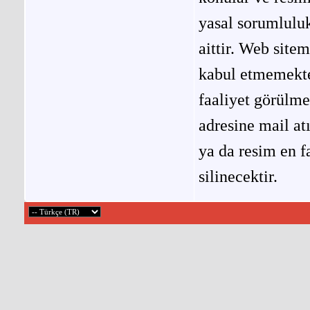
yasal sorumluluk
aittir. Web site
kabul etmemekted
faaliyet görülm
adresine mail at
ya da resim en f
silinecektir.