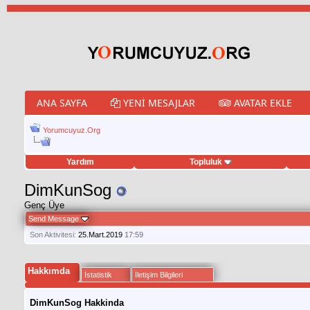
ANA SAYFA
YENI MESAJLAR
AVATAR EKLE
Yorumcuyuz.Org
Yardım
Topluluk
weet hilesi
DimKunSog
Genç Üye
Send Message
Son Aktivitesi:
25.Mart.2019
17:59
Hakkımda
İstatistik
İletişim Bilgileri
DimKunSog Hakkinda