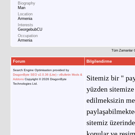
Biography
Man
Location
Armenia
Interests
GeorgebubCU
Occupation
Armenia
Tüm Zamanlar 
Forum
Bilgilendirme
Search Engine Optimisation provided by
DragonByte SEO v2.0.36 (Lite)
-
vBulletin Mods &
Sitemiz bir " pay
Addons
Copyright © 2026 DragonByte
Technologies Ltd.
yüzden sitemize 
edilmeksizin me
paylaşabilmekted
sitemiz üzerinde
konular ve resi