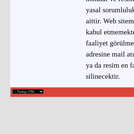
yasal sorumluluk
aittir. Web site
kabul etmemekted
faaliyet görülm
adresine mail at
ya da resim en f
silinecektir.