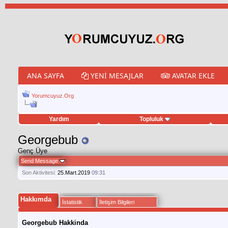
ANA SAYFA
YENI MESAJLAR
AVATAR EKLE
Yorumcuyuz.Org
Yardım
Topluluk
weet hilesi
Georgebub
Genç Üye
Send Message
Son Aktivitesi:
25.Mart.2019
09:31
Hakkımda
İstatistik
İletişim Bilgileri
Georgebub Hakkinda