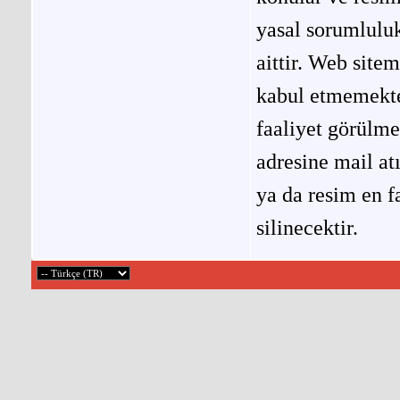
yasal sorumluluk
aittir. Web site
kabul etmemekted
faaliyet görülm
adresine mail at
ya da resim en f
silinecektir.