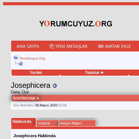
ANA SAYFA
YENI MESAJLAR
AVATAR EKLE
Yorumcuyuz.Org
Yardım
Topluluk
porno izle
Josephicera
twitter retweet hilesi
Genç Üye
Send Message
Son Aktivitesi:
08.Mayıs.2020
21:02
Hakkımda
İstatistik
İletişim Bilgileri
Josephicera Hakkinda