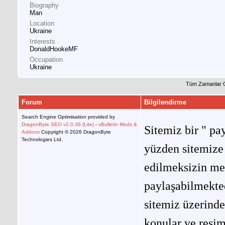
Biography
Man
Location
Ukraine
Interests
DonaldHookeMF
Occupation
Ukraine
Tüm Zamanlar 
Forum
Bilgilendirme
Search Engine Optimisation provided by
DragonByte SEO v2.0.36 (Lite)
-
vBulletin Mods &
Sitemiz bir " pay
Addons
Copyright © 2026 DragonByte
Technologies Ltd.
yüzden sitemize 
edilmeksizin me
paylaşabilmekted
sitemiz üzerinde
konular ve resi