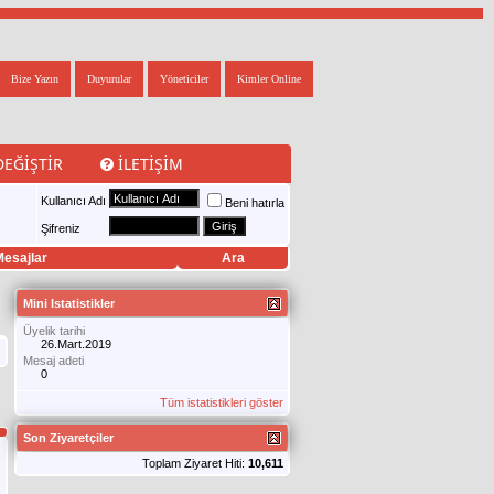
Bize Yazın
Duyurular
Yöneticiler
Kimler Online
DEĞIŞTIR
İLETIŞIM
Kullanıcı Adı
Beni hatırla
Şifreniz
esajlar
Ara
Mini Istatistikler
Üyelik tarihi
26.Mart.2019
Mesaj adeti
0
Tüm istatistikleri göster
Son Ziyaretçiler
Toplam Ziyaret Hiti:
10,611