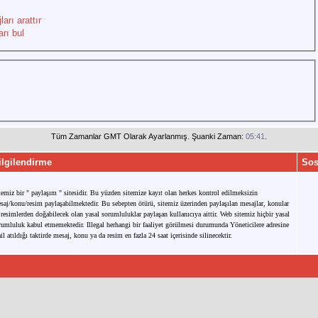
arı arattır
rı bul
Tüm Zamanlar GMT Olarak Ayarlanmış. Şuanki Zaman:
05:41
.
ilgilendirme
Sos
temiz bir " paylaşım " sitesidir. Bu yüzden sitemize kayıt olan herkes kontrol edilmeksizin
saj/konu/resim paylaşabilmektedir. Bu sebepten ötürü, sitemiz üzerinden paylaşılan mesajlar, konular
 resimlerden doğabilecek olan yasal sorumluluklar paylaşan kullanıcıya aittir. Web sitemiz hiçbir yasal
rumluluk kabul etmemektedir. Illegal herhangi bir faaliyet görülmesi durumunda Yöneticilere adresine
il atıldığı taktirde mesaj, konu ya da resim en fazla 24 saat içerisinde silinecektir.