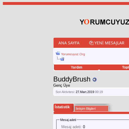
ANA SAYFA
YENI MESAJLAR
Yorumcuyuz.Org
Yardım
Topl
porno izle
twitter retweet hilesi
BuddyBrush
Genç Üye
Son Aktivitesi:
27.Mart.2019
00:19
İstatistik
İletişim Bilgileri
Mesaj adeti
Mesaj adeti:
0