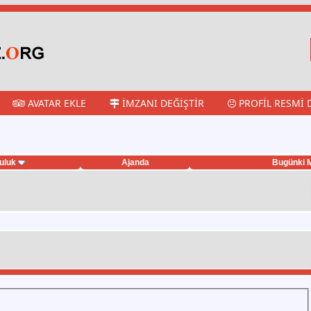
AVATAR EKLE
İMZANI DEĞIŞTIR
PROFIL RESMI 
uluk
Ajanda
Bugünki M