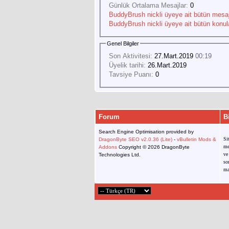
Günlük Ortalama Mesajlar:
0
BuddyBrush nickli üyeye ait bütün mesajl
BuddyBrush nickli üyeye ait bütün konula
Genel Bilgiler
Son Aktivitesi:
27.Mart.2019
00:19
Üyelik tarihi:
26.Mart.2019
Tavsiye Puanı:
0
Forum
B
Search Engine Optimisation provided by
Si
DragonByte SEO v2.0.36 (Lite)
-
vBulletin Mods &
me
Addons
Copyright © 2026 DragonByte
ve
Technologies Ltd.
so
ma