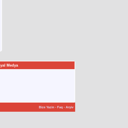
yal Medya
Bize Yazin
-
Faq
-
Arşiv