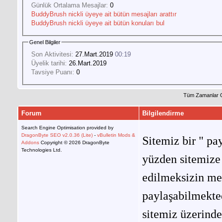
Günlük Ortalama Mesajlar:
0
BuddyBrush nickli üyeye ait bütün mesajları arattır
BuddyBrush nickli üyeye ait bütün konuları bul
Genel Bilgiler
Son Aktivitesi:
27.Mart.2019
00:19
Üyelik tarihi:
26.Mart.2019
Tavsiye Puanı:
0
Tüm Zamanlar 
Forum
Bilgilendirme
Search Engine Optimisation provided by
DragonByte SEO v2.0.36 (Lite)
-
vBulletin Mods &
Sitemiz bir " pay
Addons
Copyright © 2026 DragonByte
Technologies Ltd.
yüzden sitemize 
edilmeksizin me
paylaşabilmekted
sitemiz üzerinde