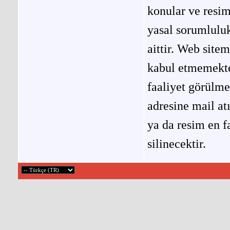
konular ve resi
yasal sorumluluk
aittir. Web site
kabul etmemekted
faaliyet görülm
adresine mail at
ya da resim en f
silinecektir.