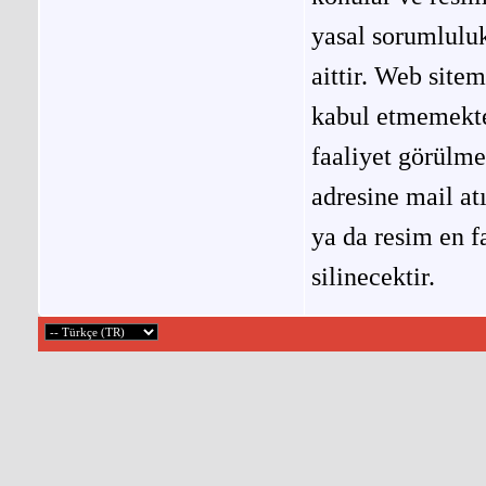
yasal sorumluluk
aittir. Web site
kabul etmemekted
faaliyet görülm
adresine mail at
ya da resim en f
silinecektir.