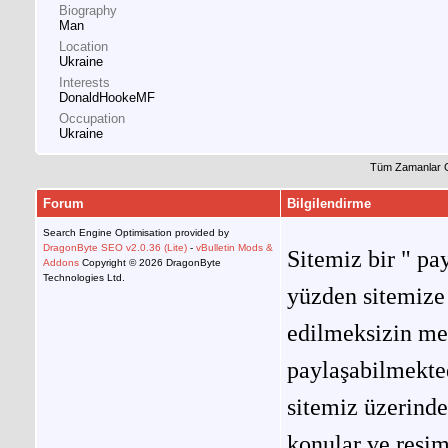
Biography
Man
Location
Ukraine
Interests
DonaldHookeMF
Occupation
Ukraine
Tüm Zamanlar 
Forum
Bilgilendirme
Search Engine Optimisation provided by
DragonByte SEO v2.0.36 (Lite)
-
vBulletin Mods &
Sitemiz bir " pay
Addons
Copyright © 2026 DragonByte
Technologies Ltd.
yüzden sitemize 
edilmeksizin me
paylaşabilmekted
sitemiz üzerinde
konular ve resi