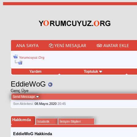
ANA SAYFA
YENI MESAJLAR
AVATAR EKLE
Yorumcuyuz.Org
Yardım
Topluluk
weet hilesi
EddieWoG
Genç Üye
Send Message
Son Aktivitesi:
08.Mayıs.2020
20:45
Hakkımda
İstatistik
İletişim Bilgileri
EddieWoG Hakkinda