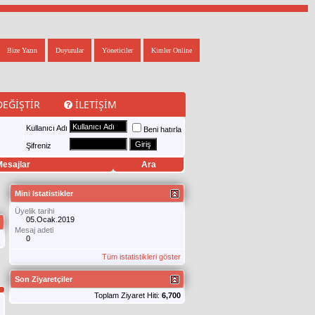
Bize Yazın
Duyurular
Yöneticiler
Kimler Online
DEĞIŞTIR
İLETIŞIM
Kullanıcı Adı
Beni hatırla
Şifreniz
esajlar
Ara
Mini Istatistikler
Üyelik tarihi
05.Ocak.2019
Mesaj adeti
0
Tüm istatistikleri göster
Son Ziyaretçiler
Toplam Ziyaret Hiti:
6,700