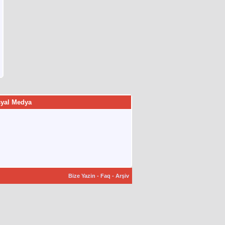
yal Medya
Bize Yazin
-
Faq
-
Arşiv