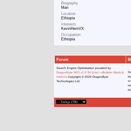
Biography
Man
Location
Ethiopia
Interests
KevinHemVX
Occupation
Ethiopia
Forum
B
Search Engine Optimisation provided by
Si
DragonByte SEO v2.0.36 (Lite)
-
vBulletin Mods &
me
Addons
Copyright © 2026 DragonByte
ve
Technologies Ltd.
so
ma