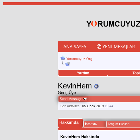
ANA SAYFA
YENI MESAJLAR
Yorumcuyuz.Org
Yardım
Topl
porno izle
twitter retweet hilesi
KevinHem
Genç Üye
Send Message
Son Aktivitesi:
05.Ocak.2019
19:44
Hakkımda
İstatistik
İletişim Bilgileri
KevinHem Hakkinda