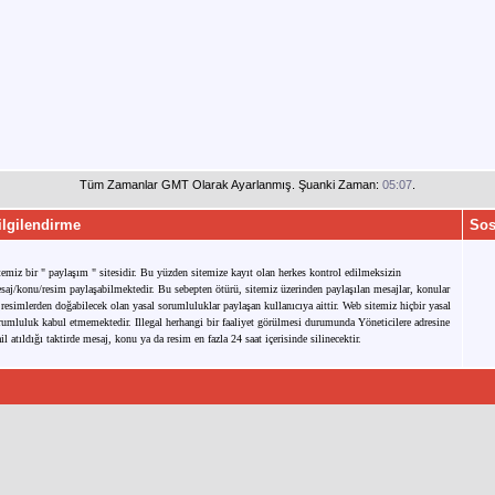
Tüm Zamanlar GMT Olarak Ayarlanmış. Şuanki Zaman:
05:07
.
ilgilendirme
Sos
temiz bir " paylaşım " sitesidir. Bu yüzden sitemize kayıt olan herkes kontrol edilmeksizin
saj/konu/resim paylaşabilmektedir. Bu sebepten ötürü, sitemiz üzerinden paylaşılan mesajlar, konular
 resimlerden doğabilecek olan yasal sorumluluklar paylaşan kullanıcıya aittir. Web sitemiz hiçbir yasal
rumluluk kabul etmemektedir. Illegal herhangi bir faaliyet görülmesi durumunda Yöneticilere adresine
il atıldığı taktirde mesaj, konu ya da resim en fazla 24 saat içerisinde silinecektir.