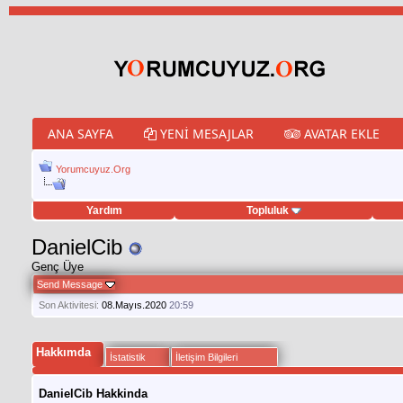
ANA SAYFA
YENI MESAJLAR
AVATAR EKLE
Yorumcuyuz.Org
Yardım
Topluluk
weet hilesi
DanielCib
Genç Üye
Send Message
Son Aktivitesi:
08.Mayıs.2020
20:59
Hakkımda
İstatistik
İletişim Bilgileri
DanielCib Hakkinda