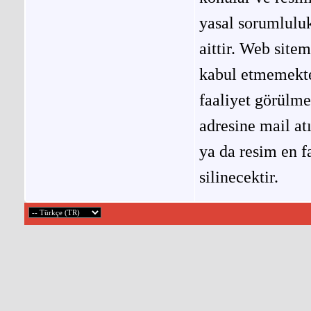
yasal sorumluluk
aittir. Web site
kabul etmemekted
faaliyet görülm
adresine mail at
ya da resim en f
silinecektir.