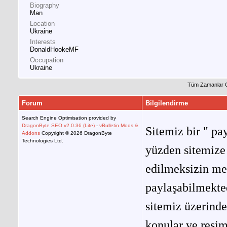
Biography
Man
Location
Ukraine
Interests
DonaldHookeMF
Occupation
Ukraine
Tüm Zamanlar 
Forum
Bilgilendirme
Search Engine Optimisation provided by
DragonByte SEO v2.0.36 (Lite)
-
vBulletin Mods &
Sitemiz bir " pay
Addons
Copyright © 2026 DragonByte
Technologies Ltd.
yüzden sitemize 
edilmeksizin me
paylaşabilmekted
sitemiz üzerinde
konular ve resi