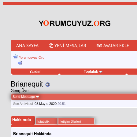
ANA SAYFA
YENI MESAJLAR
AVATAR EKLE
Yorumcuyuz.Org
Yardım
Topluluk
weet hilesi
Brianequit
Genç Üye
Send Message
Son Aktivitesi:
08.Mayıs.2020
20:51
Hakkımda
İstatistik
İletişim Bilgileri
Brianequit Hakkinda