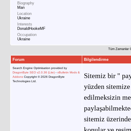
Biography
Man
Location
Ukraine
Interests
DonaldHookeMF
Occupation
Ukraine
Tüm Zamanlar 
Forum
Bilgilendirme
Search Engine Optimisation provided by
DragonByte SEO v2.0.36 (Lite)
-
vBulletin Mods &
Sitemiz bir " pay
Addons
Copyright © 2026 DragonByte
Technologies Ltd.
yüzden sitemize 
edilmeksizin me
paylaşabilmekted
sitemiz üzerinde
konular ve resi