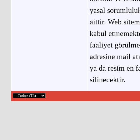
yasal sorumluluk
aittir. Web site
kabul etmemekted
faaliyet görülm
adresine mail at
ya da resim en f
silinecektir.