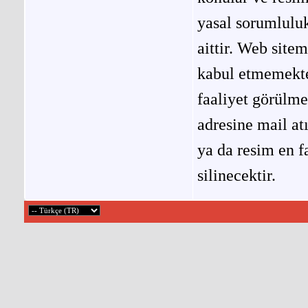
yasal sorumluluk
aittir. Web site
kabul etmemekted
faaliyet görülm
adresine mail at
ya da resim en f
silinecektir.