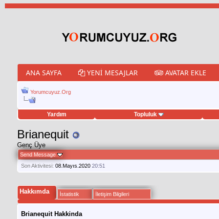
ANA SAYFA
YENI MESAJLAR
AVATAR EKLE
Yorumcuyuz.Org
Yardım
Topluluk
weet hilesi
Brianequit
Genç Üye
Send Message
Son Aktivitesi:
08.Mayıs.2020
20:51
Hakkımda
İstatistik
İletişim Bilgileri
Brianequit Hakkinda