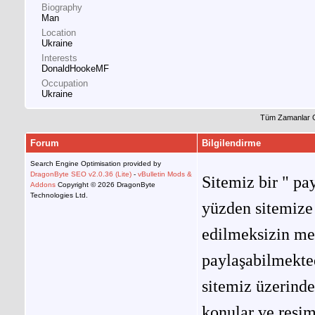
Biography
Man
Location
Ukraine
Interests
DonaldHookeMF
Occupation
Ukraine
Tüm Zamanlar 
Forum
Bilgilendirme
Search Engine Optimisation provided by
DragonByte SEO v2.0.36 (Lite)
-
vBulletin Mods &
Sitemiz bir " pay
Addons
Copyright © 2026 DragonByte
Technologies Ltd.
yüzden sitemize 
edilmeksizin me
paylaşabilmekted
sitemiz üzerinde
konular ve resi