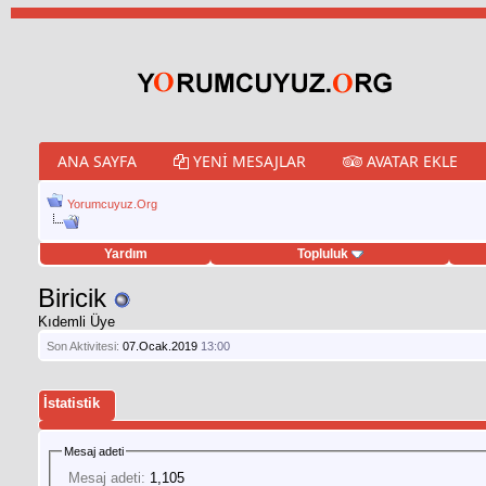
ANA SAYFA
YENI MESAJLAR
AVATAR EKLE
Yorumcuyuz.Org
Yardım
Topluluk
weet hilesi
Biricik
Kıdemli Üye
Son Aktivitesi:
07.Ocak.2019
13:00
İstatistik
Mesaj adeti
Mesaj adeti:
1,105