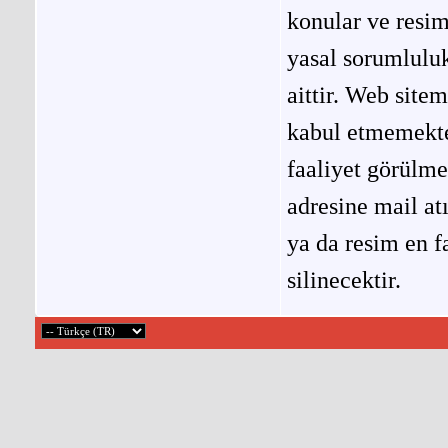
konular ve resi
yasal sorumluluk
aittir. Web site
kabul etmemekted
faaliyet görülm
adresine mail at
ya da resim en f
silinecektir.