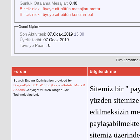
Günlük Ortalama Mesajlar:
0.40
Biricik nickli üyeye ait bütün mesajları arattır
Biricik nickli üyeye ait bütün konuları bul
Genel Bilgiler
Son Aktivitesi:
07.Ocak.2019
13:00
Üyelik tarihi:
07.Ocak.2019
Tavsiye Puanı:
0
Tüm Zamanlar 
Forum
Bilgilendirme
Search Engine Optimisation provided by
DragonByte SEO v2.0.36 (Lite)
-
vBulletin Mods &
Sitemiz bir " pay
Addons
Copyright © 2026 DragonByte
Technologies Ltd.
yüzden sitemize 
edilmeksizin me
paylaşabilmekted
sitemiz üzerinde