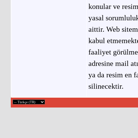
konular ve resi
yasal sorumluluk
aittir. Web site
kabul etmemekted
faaliyet görülm
adresine mail at
ya da resim en f
silinecektir.