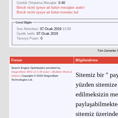
Günlük Ortalama Mesajlar:
0.40
Biricik nickli üyeye ait bütün mesajları arattır
Biricik nickli üyeye ait bütün konuları bul
Genel Bilgiler
Son Aktivitesi:
07.Ocak.2019
13:00
Üyelik tarihi:
07.Ocak.2019
Tavsiye Puanı:
0
Tüm Zamanlar 
Forum
Bilgilendirme
Search Engine Optimisation provided by
DragonByte SEO v2.0.36 (Lite)
-
vBulletin Mods &
Sitemiz bir " pay
Addons
Copyright © 2026 DragonByte
Technologies Ltd.
yüzden sitemize 
edilmeksizin me
paylaşabilmekted
sitemiz üzerinde