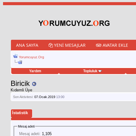
ANA SAYFA
YENI MESAJLAR
AVATAR EKLE
Yorumcuyuz.Org
Yardım
Topluluk
tweet hilesi
Biricik
Kıdemli Üye
Son Aktivitesi:
07.Ocak.2019
13:00
İstatistik
Mesaj adeti
Mesaj adeti:
1,105