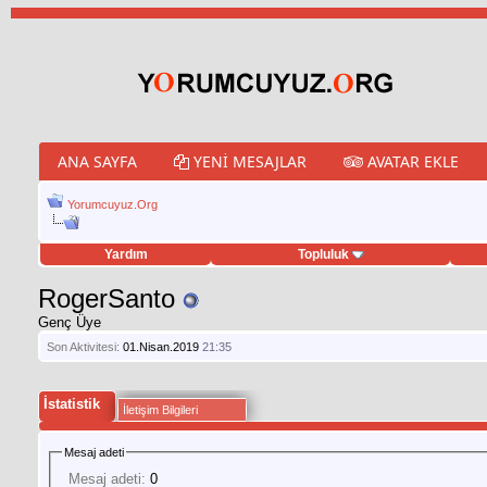
ANA SAYFA
YENI MESAJLAR
AVATAR EKLE
Yorumcuyuz.Org
Yardım
Topluluk
weet hilesi
RogerSanto
Genç Üye
Son Aktivitesi:
01.Nisan.2019
21:35
İstatistik
İletişim Bilgileri
Mesaj adeti
Mesaj adeti:
0