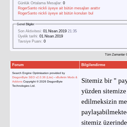
Günlük Ortalama Mesajlar:
0
RogerSanto nickli üyeye ait bütün mesajları arattır
RogerSanto nickli üyeye ait bütün konuları bul
Genel Bilgiler
Son Aktivitesi:
01.Nisan.2019
21:35
Üyelik tarihi:
01.Nisan.2019
Tavsiye Puanı:
0
Tüm Zamanlar 
Forum
Bilgilendirme
Search Engine Optimisation provided by
DragonByte SEO v2.0.36 (Lite)
-
vBulletin Mods &
Sitemiz bir " pay
Addons
Copyright © 2026 DragonByte
Technologies Ltd.
yüzden sitemize 
edilmeksizin me
paylaşabilmekted
sitemiz üzerinde