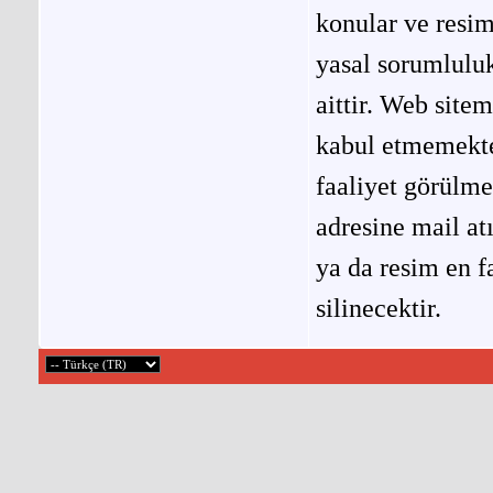
konular ve resi
yasal sorumluluk
aittir. Web site
kabul etmemekted
faaliyet görülm
adresine mail at
ya da resim en f
silinecektir.