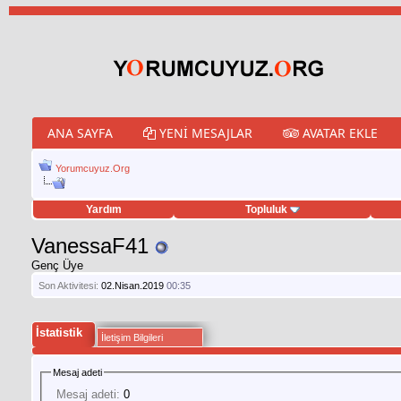
ANA SAYFA
YENI MESAJLAR
AVATAR EKLE
Yorumcuyuz.Org
Yardım
Topluluk
weet hilesi
VanessaF41
Genç Üye
Son Aktivitesi:
02.Nisan.2019
00:35
İstatistik
İletişim Bilgileri
Mesaj adeti
Mesaj adeti:
0