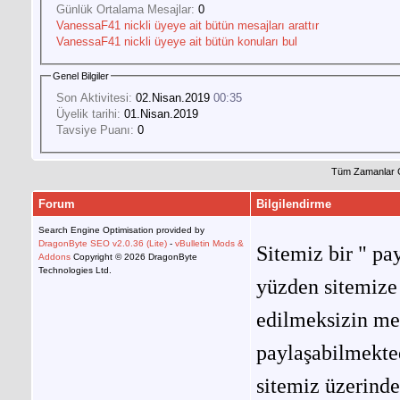
Günlük Ortalama Mesajlar:
0
VanessaF41 nickli üyeye ait bütün mesajları arattır
VanessaF41 nickli üyeye ait bütün konuları bul
Genel Bilgiler
Son Aktivitesi:
02.Nisan.2019
00:35
Üyelik tarihi:
01.Nisan.2019
Tavsiye Puanı:
0
Tüm Zamanlar 
Forum
Bilgilendirme
Search Engine Optimisation provided by
DragonByte SEO v2.0.36 (Lite)
-
vBulletin Mods &
Sitemiz bir " pay
Addons
Copyright © 2026 DragonByte
Technologies Ltd.
yüzden sitemize 
edilmeksizin me
paylaşabilmekted
sitemiz üzerinde