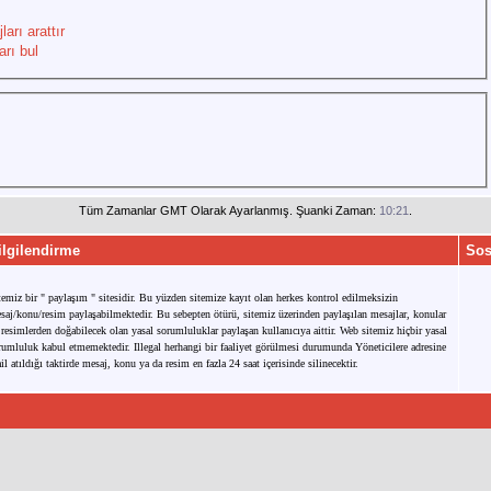
arı arattır
rı bul
Tüm Zamanlar GMT Olarak Ayarlanmış. Şuanki Zaman:
10:21
.
ilgilendirme
Sos
temiz bir " paylaşım " sitesidir. Bu yüzden sitemize kayıt olan herkes kontrol edilmeksizin
saj/konu/resim paylaşabilmektedir. Bu sebepten ötürü, sitemiz üzerinden paylaşılan mesajlar, konular
 resimlerden doğabilecek olan yasal sorumluluklar paylaşan kullanıcıya aittir. Web sitemiz hiçbir yasal
rumluluk kabul etmemektedir. Illegal herhangi bir faaliyet görülmesi durumunda Yöneticilere adresine
il atıldığı taktirde mesaj, konu ya da resim en fazla 24 saat içerisinde silinecektir.