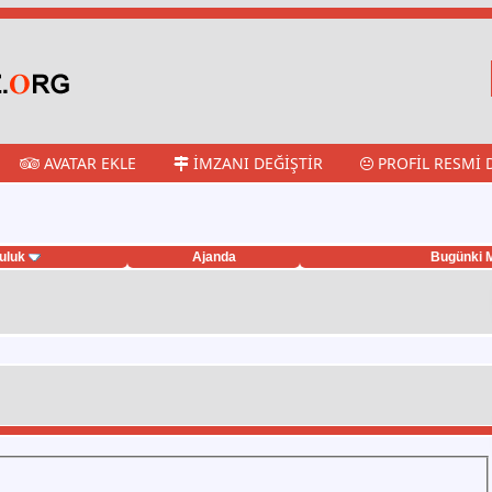
AVATAR EKLE
İMZANI DEĞIŞTIR
PROFIL RESMI 
uluk
Ajanda
Bugünki M