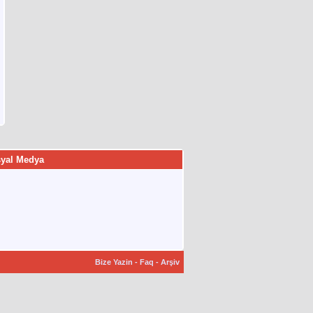
yal Medya
Bize Yazin
-
Faq
-
Arşiv