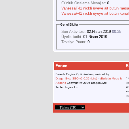
Günlük Ortalama Mesajlar:
0
VanessaF41 nickli üyeye ait bütün mesajl
VanessaF41 nickli üyeye ait bütün konula
Genel Bilgiler
Son Aktivitesi:
02.Nisan.2019
00:35
Üyelik tarihi:
01.Nisan.2019
Tavsiye Puanı:
0
Forum
B
Search Engine Optimisation provided by
Si
DragonByte SEO v2.0.36 (Lite)
-
vBulletin Mods &
me
Addons
Copyright © 2026 DragonByte
ve
Technologies Ltd.
so
ma