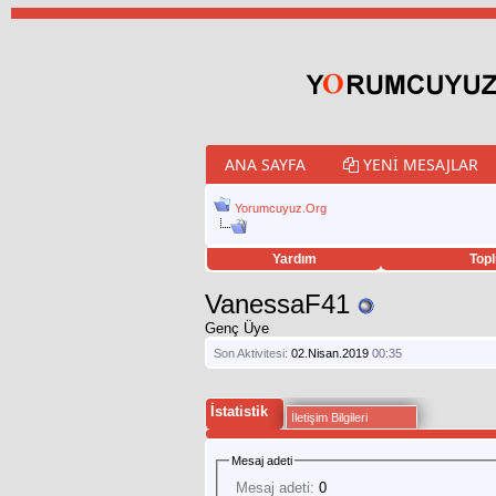
ANA SAYFA
YENI MESAJLAR
Yorumcuyuz.Org
Yardım
Topl
porno izle
twitter retweet hilesi
VanessaF41
Genç Üye
Son Aktivitesi:
02.Nisan.2019
00:35
İstatistik
İletişim Bilgileri
Mesaj adeti
Mesaj adeti:
0