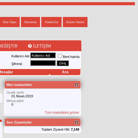
Bize Yazın
Duyurular
Yöneticiler
Kimler Online
DEĞIŞTIR
İLETIŞIM
Kullanıcı Adı
Beni hatırla
Şifreniz
esajlar
Ara
Mini Istatistikler
Üyelik tarihi
01.Nisan.2019
Mesaj adeti
0
Tüm istatistikleri göster
Son Ziyaretçiler
Toplam Ziyaret Hiti:
7,149