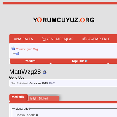
ANA SAYFA
YENI MESAJLAR
AVATAR EKLE
Yorumcuyuz.Org
Yardım
Topluluk
weet hilesi
MattWzg28
Genç Üye
Son Aktivitesi:
04.Nisan.2019
19:01
İstatistik
İletişim Bilgileri
Mesaj adeti
Mesaj adeti:
0