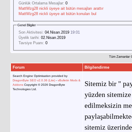
Günlük Ortalama Mesajlar:
0
MattWzg28 nickli üyeye ait bütün mesajları arattır
MattWzg28 nickli üyeye ait bütün konuları bul
Genel Bilgiler
Son Aktivitesi:
04.Nisan.2019
19:01
Üyelik tarihi:
02.Nisan.2019
Tavsiye Puanı:
0
Tüm Zamanlar 
Forum
Bilgilendirme
Search Engine Optimisation provided by
DragonByte SEO v2.0.36 (Lite)
-
vBulletin Mods &
Sitemiz bir " pay
Addons
Copyright © 2026 DragonByte
Technologies Ltd.
yüzden sitemize 
edilmeksizin me
paylaşabilmekted
sitemiz üzerinde