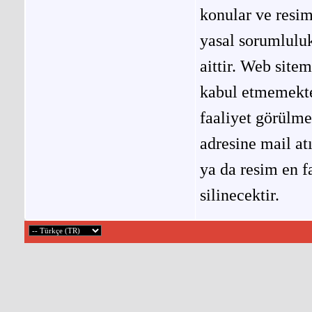
konular ve resi
yasal sorumluluk
aittir. Web site
kabul etmemekted
faaliyet görülm
adresine mail at
ya da resim en f
silinecektir.