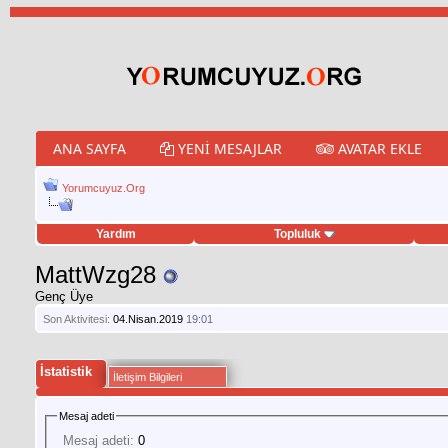
ANA SAYFA
YENI MESAJLAR
AVATAR EKLE
Yorumcuyuz.Org
Yardım
Topluluk
weet hilesi
MattWzg28
Genç Üye
Son Aktivitesi:
04.Nisan.2019
19:01
İstatistik
İletişim Bilgileri
Mesaj adeti
Mesaj adeti:
0