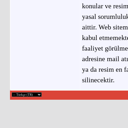
konular ve resi
yasal sorumluluk
aittir. Web site
kabul etmemekted
faaliyet görülm
adresine mail at
ya da resim en f
silinecektir.