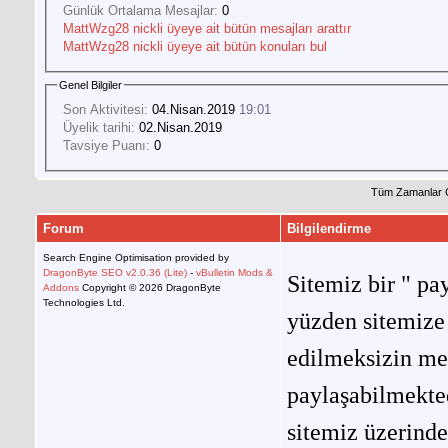
Günlük Ortalama Mesajlar:
0
MattWzg28 nickli üyeye ait bütün mesajları arattır
MattWzg28 nickli üyeye ait bütün konuları bul
Genel Bilgiler
Son Aktivitesi:
04.Nisan.2019
19:01
Üyelik tarihi:
02.Nisan.2019
Tavsiye Puanı:
0
Tüm Zamanlar 
Forum
Bilgilendirme
Search Engine Optimisation provided by
DragonByte SEO v2.0.36 (Lite)
-
vBulletin Mods &
Sitemiz bir " pay
Addons
Copyright © 2026 DragonByte
Technologies Ltd.
yüzden sitemize 
edilmeksizin me
paylaşabilmekted
sitemiz üzerinde