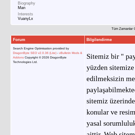
Biography
Man
Interests
VuanyLx
Tüm Zamanlar 
Forum
Bilgilendirme
Search Engine Optimisation provided by
DragonByte SEO v2.0.36 (Lite)
-
vBulletin Mods &
Sitemiz bir " pay
Addons
Copyright © 2026 DragonByte
Technologies Ltd.
yüzden sitemize 
edilmeksizin me
paylaşabilmekted
sitemiz üzerinde
konular ve resi
yasal sorumluluk
aittir. Web site