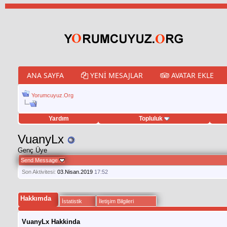
ANA SAYFA
YENI MESAJLAR
AVATAR EKLE
Yorumcuyuz.Org
Yardım
Topluluk
et hilesi
VuanyLx
Genç Üye
Send Message
Son Aktivitesi:
03.Nisan.2019
17:52
Hakkımda
İstatistik
İletişim Bilgileri
VuanyLx Hakkinda