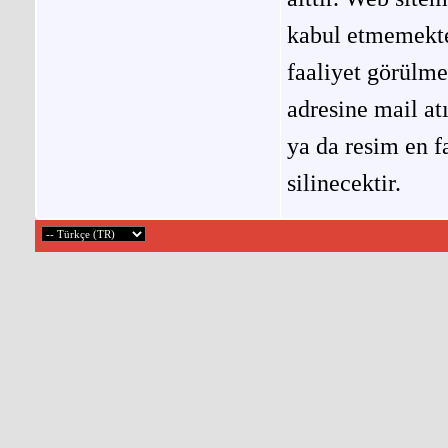
kabul etmemekted
faaliyet görülm
adresine mail at
ya da resim en f
silinecektir.