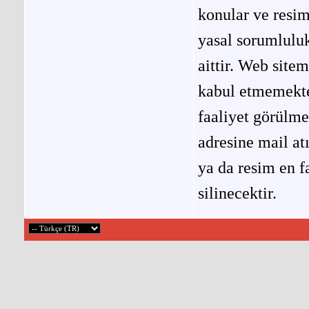
konular ve resi
yasal sorumluluk
aittir. Web site
kabul etmemekted
faaliyet görülm
adresine mail at
ya da resim en f
silinecektir.