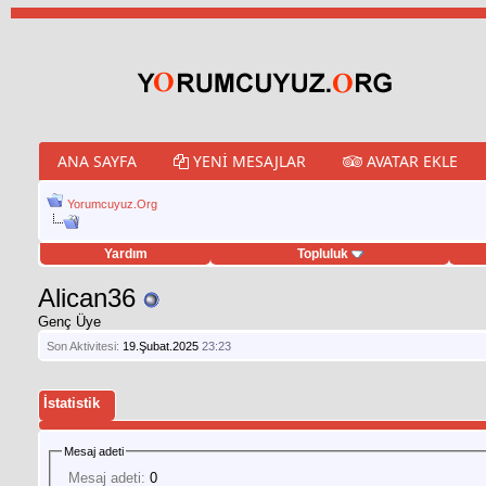
ANA SAYFA
YENI MESAJLAR
AVATAR EKLE
Yorumcuyuz.Org
Yardım
Topluluk
weet hilesi
Alican36
Genç Üye
Son Aktivitesi:
19.Şubat.2025
23:23
İstatistik
Mesaj adeti
Mesaj adeti:
0