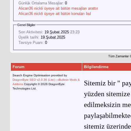
Günlük Ortalama Mesajlar:
0
Alican36 nickli üyeye ait bütün mesajları arattır
Alican36 nickli üyeye ait bütün konuları bul
Genel Bilgiler
Son Aktivitesi:
19.Şubat.2025
23:23
Üyelik tarihi:
19.Şubat.2025
Tavsiye Puanı:
0
Tüm Zamanlar 
Forum
Bilgilendirme
Search Engine Optimisation provided by
DragonByte SEO v2.0.36 (Lite)
-
vBulletin Mods &
Sitemiz bir " pay
Addons
Copyright © 2026 DragonByte
Technologies Ltd.
yüzden sitemize 
edilmeksizin me
paylaşabilmekted
sitemiz üzerinde