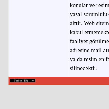
konular ve resi
yasal sorumluluk
aittir. Web site
kabul etmemekted
faaliyet görülm
adresine mail at
ya da resim en f
silinecektir.