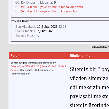
Günlük Ortalama Mesajlar:
0
BERAT54 nickli üyeye ait bütün mesajları arattır
BERAT54 nickli üyeye ait bütün konuları bul
Genel Bilgiler
Son Aktivitesi:
19.Şubat.2025
23:23
Üyelik tarihi:
19.Şubat.2025
Tavsiye Puanı:
0
Tüm Zamanlar 
Forum
Bilgilendirme
Search Engine Optimisation provided by
DragonByte SEO v2.0.36 (Lite)
-
vBulletin Mods &
Sitemiz bir " pay
Addons
Copyright © 2026 DragonByte
Technologies Ltd.
yüzden sitemize 
edilmeksizin me
paylaşabilmekted
sitemiz üzerinde