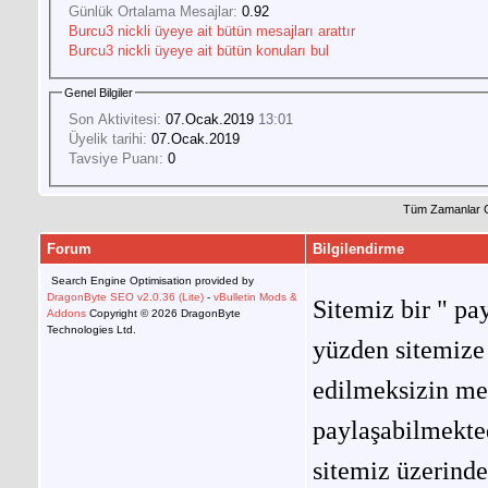
Günlük Ortalama Mesajlar:
0.92
Burcu3 nickli üyeye ait bütün mesajları arattır
Burcu3 nickli üyeye ait bütün konuları bul
Genel Bilgiler
Son Aktivitesi:
07.Ocak.2019
13:01
Üyelik tarihi:
07.Ocak.2019
Tavsiye Puanı:
0
Tüm Zamanlar 
Forum
Bilgilendirme
Search Engine Optimisation provided by
DragonByte SEO v2.0.36 (Lite)
-
vBulletin Mods &
Sitemiz bir " pay
Addons
Copyright © 2026 DragonByte
Technologies Ltd.
yüzden sitemize 
edilmeksizin me
paylaşabilmekted
sitemiz üzerinde