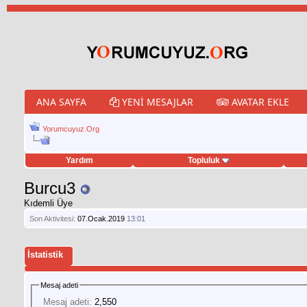
ANA SAYFA
YENI MESAJLAR
AVATAR EKLE
Yorumcuyuz.Org
Yardım
Topluluk
weet hilesi
Burcu3
Kıdemli Üye
Son Aktivitesi:
07.Ocak.2019
13:01
İstatistik
Mesaj adeti
Mesaj adeti:
2,550