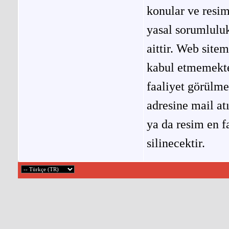
konular ve resi
yasal sorumluluk
aittir. Web site
kabul etmemekted
faaliyet görülm
adresine mail at
ya da resim en f
silinecektir.