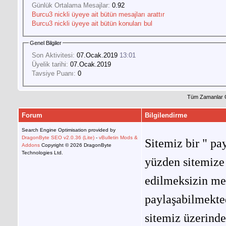
Günlük Ortalama Mesajlar:
0.92
Burcu3 nickli üyeye ait bütün mesajları arattır
Burcu3 nickli üyeye ait bütün konuları bul
Genel Bilgiler
Son Aktivitesi:
07.Ocak.2019
13:01
Üyelik tarihi:
07.Ocak.2019
Tavsiye Puanı:
0
Tüm Zamanlar 
Forum
Bilgilendirme
Search Engine Optimisation provided by
DragonByte SEO v2.0.36 (Lite)
-
vBulletin Mods &
Sitemiz bir " pay
Addons
Copyright © 2026 DragonByte
Technologies Ltd.
yüzden sitemize 
edilmeksizin me
paylaşabilmekted
sitemiz üzerinde