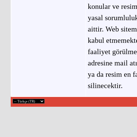
konular ve resi
yasal sorumluluk
aittir. Web site
kabul etmemekted
faaliyet görülm
adresine mail at
ya da resim en f
silinecektir.