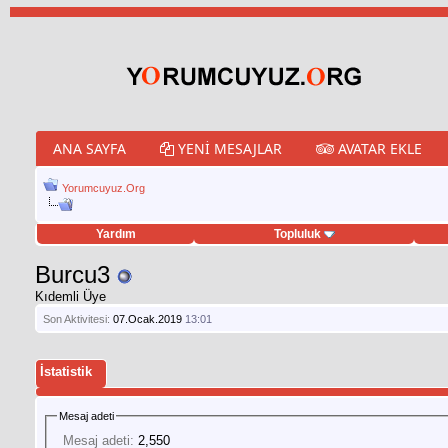
ANA SAYFA
YENI MESAJLAR
AVATAR EKLE
Yorumcuyuz.Org
Yardım
Topluluk
tweet hilesi
Burcu3
Kıdemli Üye
Son Aktivitesi:
07.Ocak.2019
13:01
İstatistik
Mesaj adeti
Mesaj adeti:
2,550